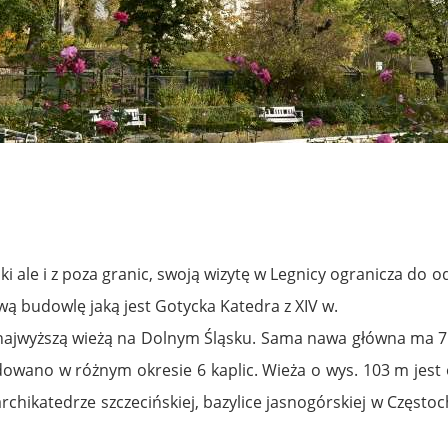
i ale i z poza granic, swoją wizytę w Legnicy ogranicza do o
wą budowlę jaką jest Gotycka Katedra z XIV w.
 najwyższą wieżą na Dolnym Śląsku. Sama nawa główna ma 71
ano w różnym okresie 6 kaplic. Wieża o wys. 103 m jest ob
rchikatedrze szczecińskiej, bazylice jasnogórskiej w Częstoc