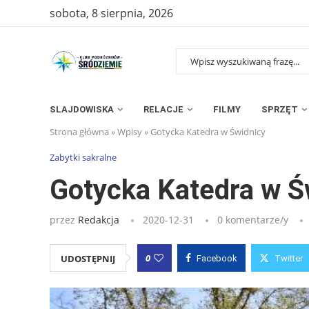
sobota, 8 sierpnia, 2026
SLAJDOWISKA
RELACJE
FILMY
SPRZĘT
Strona główna
»
Wpisy
»
Gotycka Katedra w Świdnicy
Zabytki sakralne
Gotycka Katedra w Ś
przez
Redakcja
2020-12-31
0 komentarze/y
0
UDOSTĘPNIJ
Facebook
Twitter