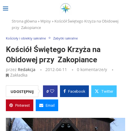
Strona główna
»
Wpisy
»
Kościół Świętego Krzyża na Obidowej
przy Zakopiance
Kościoły i obiekty sakralne
Zabytki sakralne
Kościół Świętego Krzyża na
Obidowej przy Zakopiance
przez
Redakcja
2012-04-11
0 komentarze/y
Zakładka
0
UDOSTĘPNIJ
Facebook
Twitter
Pinterest
Email