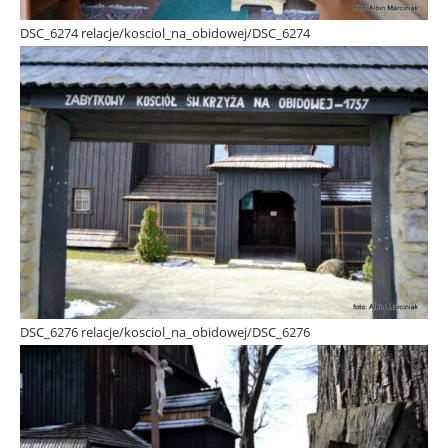
DSC_6274 relacje/kosciol_na_obidowej/DSC_6274
DSC_6276 relacje/kosciol_na_obidowej/DSC_6276