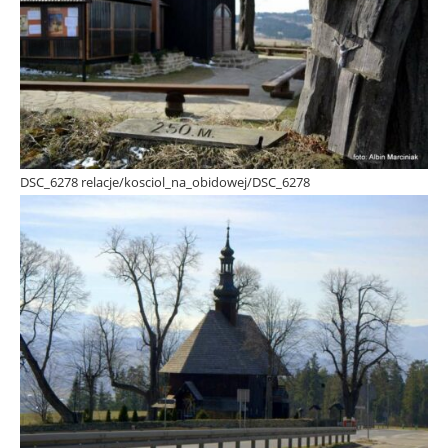
DSC_6278 relacje/kosciol_na_obidowej/DSC_6278