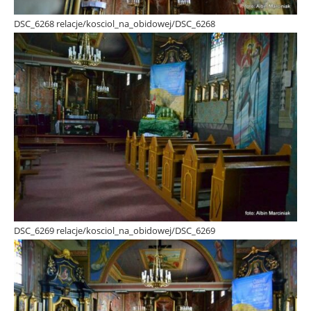
DSC_6268 relacje/kosciol_na_obidowej/DSC_6268
DSC_6269 relacje/kosciol_na_obidowej/DSC_6269