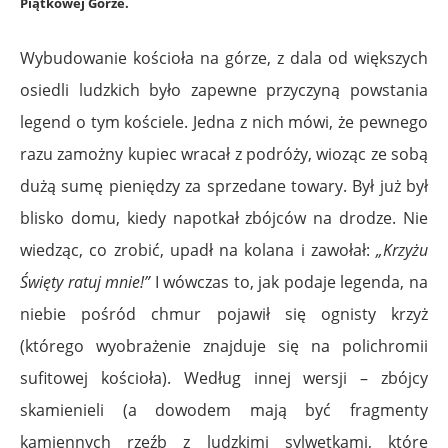
Piątkowej Górze.
Wybudowanie kościoła na górze, z dala od większych
osiedli ludzkich było zapewne przyczyną powstania
legend o tym kościele. Jedna z nich mówi, że pewnego
razu zamożny kupiec wracał z podróży, wioząc ze sobą
dużą sumę pieniędzy za sprzedane towary. Był już był
blisko domu, kiedy napotkał zbójców na drodze. Nie
wiedząc, co zrobić, upadł na kolana i zawołał:
„Krzyżu
Święty ratuj mnie!”
I wówczas to, jak podaje legenda, na
niebie pośród chmur pojawił się ognisty krzyż
(którego wyobrażenie znajduje się na polichromii
sufitowej kościoła). Według innej wersji – zbójcy
skamienieli (a dowodem mają być fragmenty
kamiennych rzeźb z ludzkimi sylwetkami, które