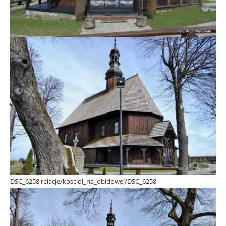
DSC_6258 relacje/kosciol_na_obidowej/DSC_6258