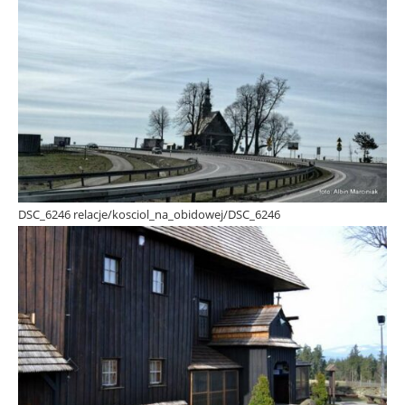
DSC_6246 relacje/kosciol_na_obidowej/DSC_6246