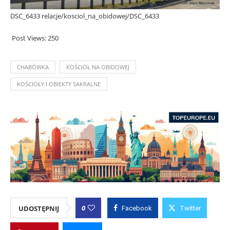
DSC_6433 relacje/kosciol_na_obidowej/DSC_6433
Post Views:
250
CHABÓWKA
KOŚCIÓŁ NA OBIDOWEJ
KOŚCIOŁY I OBIEKTY SAKRALNE
0
UDOSTĘPNIJ
Facebook
Twitter