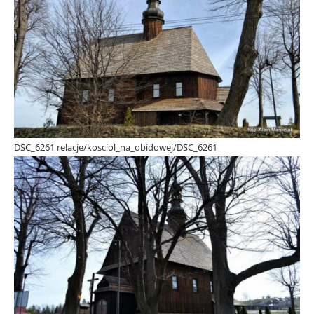
DSC_6261 relacje/kosciol_na_obidowej/DSC_6261