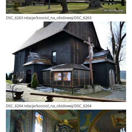
DSC_6263 relacje/kosciol_na_obidowej/DSC_6263
DSC_6264 relacje/kosciol_na_obidowej/DSC_6264