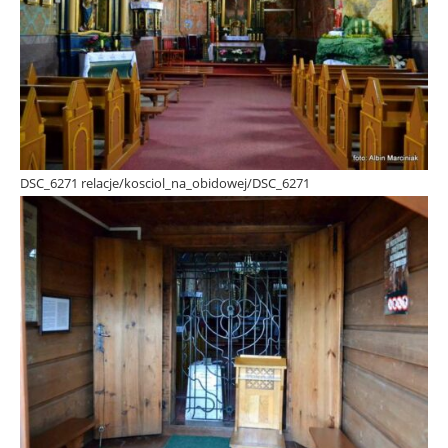
DSC_6271 relacje/kosciol_na_obidowej/DSC_6271