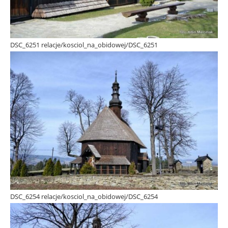
DSC_6251 relacje/kosciol_na_obidowej/DSC_6251
DSC_6254 relacje/kosciol_na_obidowej/DSC_6254