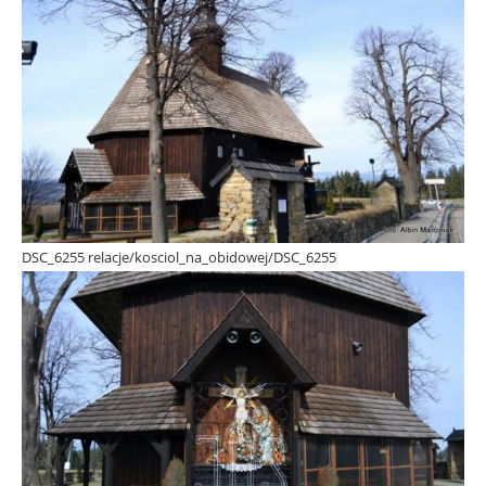
DSC_6255 relacje/kosciol_na_obidowej/DSC_6255