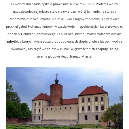
Lewobrzeżna osada zyskała prawa miejskie w roku 1253. Podczas wojny
trzydziestoletniej miasto stało się twierdzą, której istnienie na stulecia
zahamowało rozwój miasta. Od roku 1740 Głogów znajdował się w rękach
pruskiej gałęzi Hohenzollernów, w czasie wojen napoleońskich kwaterowały tu
oddziały Henryka Dąbrowskiego. O burzliwej historii miasta świadczą ocalałe
zabytki
, z których wiele zostało odbudowanych dopiero wiele lat po II wojnie
światowej, zaś część wciąż jest w ruinie. Większość z nich znajduje się na
terenie głogowskiego Starego Miasta.