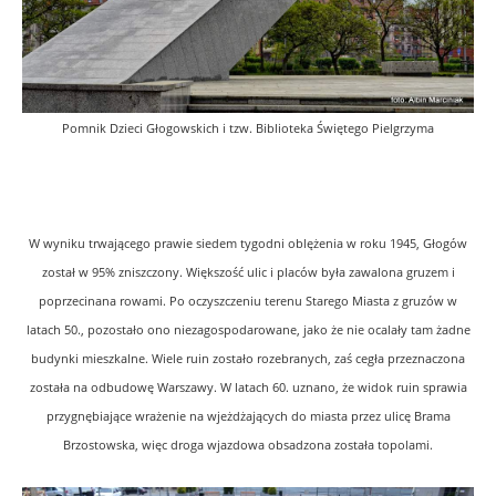
Pomnik Dzieci Głogowskich i tzw. Biblioteka Świętego Pielgrzyma
W wyniku trwającego prawie siedem tygodni oblężenia w roku 1945, Głogów
został w 95% zniszczony. Większość ulic i placów była zawalona gruzem i
poprzecinana rowami. Po oczyszczeniu terenu Starego Miasta z gruzów w
latach 50., pozostało ono niezagospodarowane, jako że nie ocalały tam żadne
budynki mieszkalne. Wiele ruin zostało rozebranych, zaś cegła przeznaczona
została na odbudowę Warszawy. W latach 60. uznano, że widok ruin sprawia
przygnębiające wrażenie na wjeżdżających do miasta przez ulicę Brama
Brzostowska, więc droga wjazdowa obsadzona została topolami.