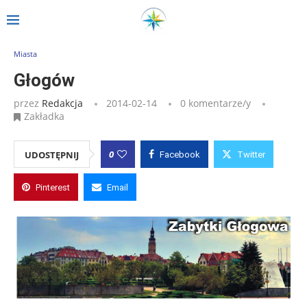
Strona główna
»
Wpisy
»
Głogów
Miasta
Głogów
przez
Redakcja
2014-02-14
0 komentarze/y
Zakładka
0
UDOSTĘPNIJ
Facebook
Twitter
Pinterest
Email