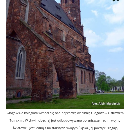
Głogowska kolegiata wznosi się nad najstarszą dzielnicą Głogowa – Ostrowem
Tumskim. W chwili obecnej jest odbudowywana po zniszczeniach II wojny
światowej. Jest jedną z najstarszych świątyń Śląska. Jej początki sięgają