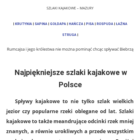
SZLAKI KAJAKOWE – MAZURY
|
KRUTYNIA
|
SAPINA
|
GOŁDAPA
|
HAŃCZA
|
PISA
|
ROSPUDA
|
ŁAŹNA
STRUGA
|
Rumcajsa i jego królestwa nie można pominąć chcąc spływać Biebrzą
Najpiękniejsze szlaki kajakowe w
Polsce
Spływy kajakowe to nie tylko szlak wielkich
jezior czy popularne rzeki oblegane od lat. Szlaki
kajakowe to także meandrujące odcinki rzek mniej
znanych, a równie urokliwych a przede wszystkim