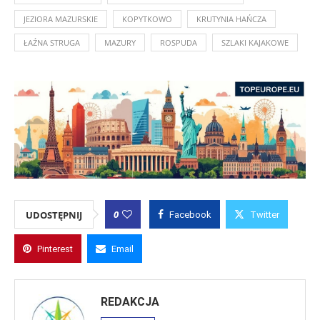
JEZIORA MAZURSKIE
KOPYTKOWO
KRUTYNIA HAŃCZA
ŁAŹNA STRUGA
MAZURY
ROSPUDA
SZLAKI KAJAKOWE
0
UDOSTĘPNIJ
Facebook
Twitter
Pinterest
Email
REDAKCJA