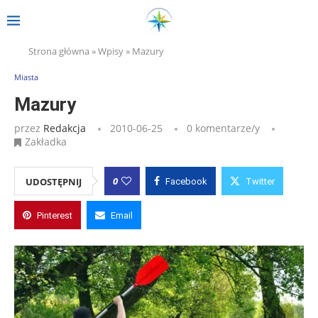
Strona główna
»
Wpisy
»
Mazury
Miasta
Mazury
przez
Redakcja
2010-06-25
0 komentarze/y
Zakładka
0
UDOSTĘPNIJ
Facebook
Twitter
Pinterest
Email