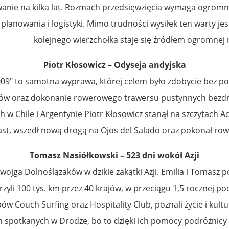
wanie na kilka lat. Rozmach przedsięwzięcia wymaga ogromn
planowania i logistyki. Mimo trudności wysiłek ten warty je
kolejnego wierzchołka staje się źródłem ogromnej ra
Piotr Kłosowicz – Odyseja andyjska
009″ to samotna wyprawa, której celem było zdobycie bez p
ików oraz dokonanie rowerowego trawersu pustynnych bezdr
 w Chile i Argentynie Piotr Kłosowicz stanął na szczytach A
East, wszedł nową drogą na Ojos del Salado oraz pokonał ro
Tomasz Nasiółkowski – 523 dni wokół Azji
ojga Dolnoślązaków w dzikie zakątki Azji. Emilia i Tomasz 
erzyli 100 tys. km przez 40 krajów, w przeciągu 1,5 rocznej 
bów Couch Surfing oraz Hospitality Club, poznali życie i kult
h spotkanych w Drodze, bo to dzięki ich pomocy podróżnicy 