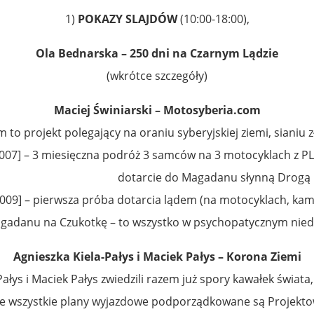
1)
POKAZY SLAJDÓW
(10:00-18:00),
Ola Bednarska – 250 dni na Czarnym Lądzie
(wkrótce szczegóły)
Maciej Świniarski – Motosyberia.com
to projekt polegający na oraniu syberyjskiej ziemi, sianiu z
007] – 3 miesięczna podróż 3 samców na 3 motocyklach z PL 
dotarcie do Magadanu słynną Drogą 
009] – pierwsza próba dotarcia lądem (na motocyklach, kam
gadanu na Czukotkę – to wszystko w psychopatycznym niedź
Agnieszka Kiela-Pałys i Maciek Pałys – Korona Ziemi
Pałys i Maciek Pałys zwiedzili razem już spory kawałek świat
e wszystkie plany wyjazdowe podporządkowane są Projektow