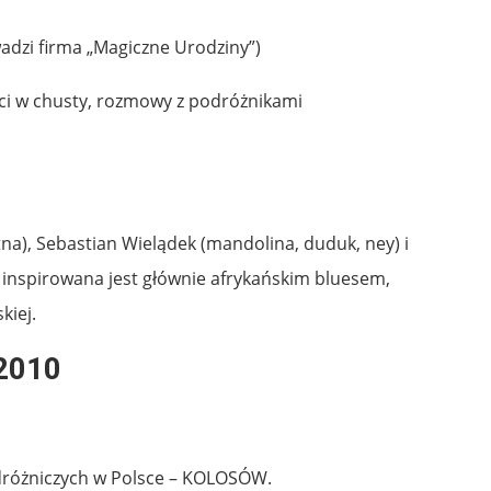
adzi firma „Magiczne Urodziny”)
eci w chusty, rozmowy z podróżnikami
stna), Sebastian Wielądek (mandolina, duduk, ney) i
a inspirowana jest głównie afrykańskim bluesem,
kiej.
 2010
odróżniczych w Polsce – KOLOSÓW.