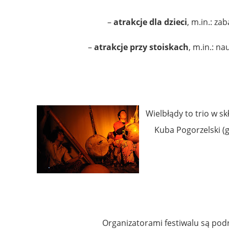
–
atrakcje dla dzieci
, m.in.: z
–
atrakcje przy stoiskach
, m.in.: n
Wielbłądy to trio w s
Kuba Pogorzelski (g
Organizatorami festiwalu są pod