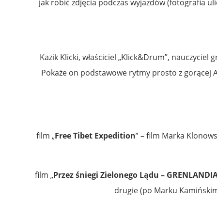
jak robić zdjęcia podczas wyjazdów (fotografia ul
Kazik Klicki, właściciel „Klick&Drum”, nauczycie
Pokaże on podstawowe rytmy prosto z gorącej Afry
film „
Free Tibet Expedition
” – film Marka Klonows
film „
Przez śniegi Zielonego Lądu – GRENLANDIA
drugie (po Marku Kamińskim 