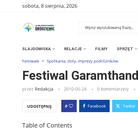
sobota, 8 sierpnia, 2026
SLAJDOWISKA
RELACJE
FILMY
SPRZĘT
Strona główna
»
Wpisy
»
Festiwal Garamthanda
Festiwale
Spotkania, zloty, imprezy podróżników
Festiwal Garamthan
przez
Redakcja
2010-05-24
0 komentarze/y
0
UDOSTĘPNIJ
Facebook
Twitter
Table of Contents