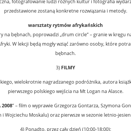
iczna, fotografowanie ludzi różnych kultur i fotografia wydar
przedstawione zostaną konkretne rozwiązania i metody.
warsztaty rytmów afrykańskich
l gry na bębnach, poprowadzi „drum circle” – granie w kręgu
ki. W lekcji będą mogły wziąć zarówno osoby, które potrafią 
bębnach.
3)
FILMY
kiego, wielokrotnie nagradzanego podróżnika, autora książki
pierwszego polskiego wejścia na Mt Logan na Alasce.
 2008
” – film o wyprawie Grzegorza Gontarza, Szymona Gonta
i Wojciechu Moskalu) oraz pierwsze w sezonie letnio-jesien
4) Ponadto, przez cały dzień (10:00-18:00):