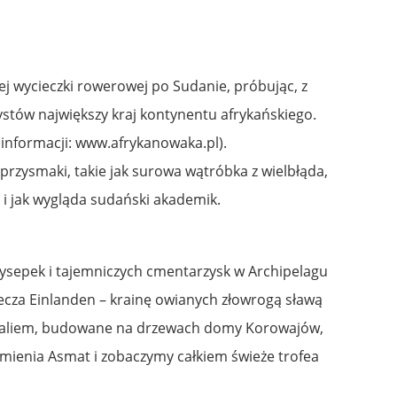
ej wycieczki rowerowej po Sudanie, próbując, z
stów największy kraj kontynentu afrykańskiego.
informacji: www.afrykanowaka.pl).
rzysmaki, takie jak surowa wątróbka z wielbłąda,
t i jak wygląda sudański akademik.
 wysepek i tajemniczych cmentarzysk w Archipelagu
zecza Einlanden – krainę owianych złowrogą sławą
y Baliem, budowane na drzewach domy Korowajów,
mienia Asmat i zobaczymy całkiem świeże trofea