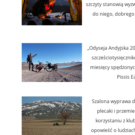
szczyty stanowią wyz
do niego, dobrego 
„Odyseja Andyjska 2
szcześciotysięczn
miesięcy spędzonych
Pissis 
Szalona wyprawa dw
plecaki i przemi
korzystaniu z klu
opowieść o ludziac