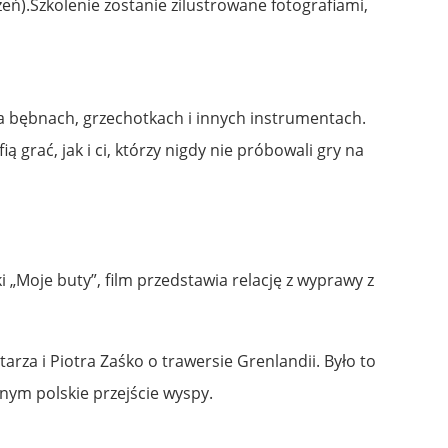
zeń).Szkolenie zostanie zilustrowane fotografiami,
 na bębnach, grzechotkach i innych instrumentach.
grać, jak i ci, którzy nigdy nie próbowali gry na
 „Moje buty”, film przedstawia relację z wyprawy z
rza i Piotra Zaśko o trawersie Grenlandii. Było to
nym polskie przejście wyspy.