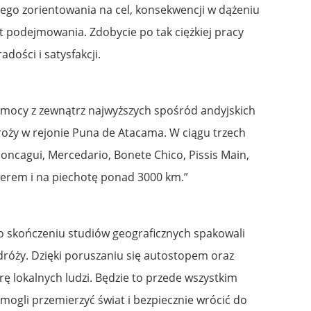
ego zorientowania na cel, konsekwencji w dążeniu
st podejmowania. Zdobycie po tak ciężkiej pracy
dości i satysfakcji.
omocy z zewnątrz najwyższych spośród andyjskich
oży w rejonie Puna de Atacama. W ciągu trzech
concagui, Mercedario, Bonete Chico, Pissis Main,
werem i na piechotę ponad 3000 km.”
po skończeniu studiów geograficznych spakowali
podróży. Dzięki poruszaniu się autostopem oraz
urę lokalnych ludzi. Będzie to przede wszystkim
mogli przemierzyć świat i bezpiecznie wrócić do