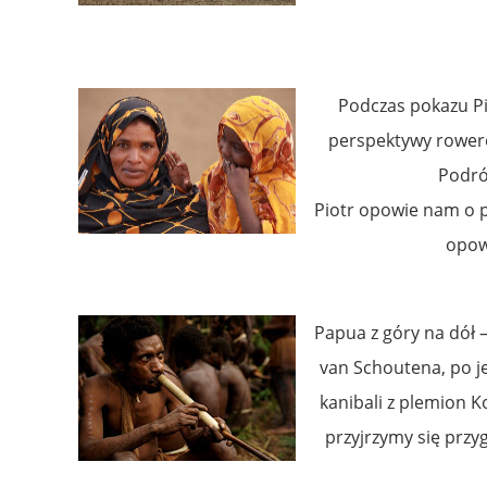
Podczas pokazu Pi
perspektywy rowero
Podró
Piotr opowie nam o p
opowi
Papua z góry na dół 
van Schoutena, po j
kanibali z plemion 
przyjrzymy się przy