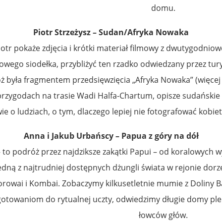
domu.
Piotr Strzeżysz – Sudan/Afryka Nowaka
otr pokaże zdjęcia i krótki materiał filmowy z dwutygodniow
wego siodełka, przybliżyć ten rzadko odwiedzany przez tury
ż była fragmentem przedsięwzięcia „Afryka Nowaka” (więcej 
rzygodach na trasie Wadi Halfa-Chartum, opisze sudańskie p
e o ludziach, o tym, dlaczego lepiej nie fotografować kobie
Anna i Jakub Urbańscy – Papua z góry na dół
– to podróż przez najdziksze zakątki Papui – od koralowych
edną z najtrudniej dostępnych dżungli świata w rejonie dor
Korowai i Kombai. Zobaczymy kilkusetletnie mumie z Dolin
gotowaniom do rytualnej uczty, odwiedzimy długie domy ple
łowców głów.