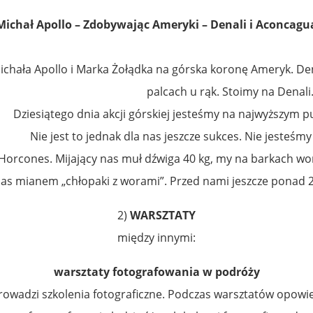
Michał Apollo – Zdobywając Ameryki – Denali i Aconcagu
Michała Apollo i Marka Żołądka na górska koronę Ameryk. Dena
palcach u rąk. Stoimy na Denali
Dziesiątego dnia akcji górskiej jesteśmy na najwyższym p
Nie jest to jednak dla nas jeszcze sukces. Nie jesteśm
Horcones. Mijający nas muł dźwiga 40 kg, my na barkach wo
 nas mianem „chłopaki z worami”. Przed nami jeszcze ponad 
2)
WARSZTATY
między innymi:
warsztaty fotografowania w podróży
at prowadzi szkolenia fotograficzne. Podczas warsztatów opowi