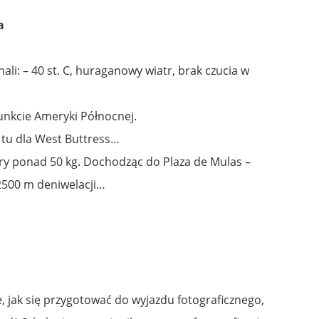
a
li: – 40 st. C, huraganowy wiatr, brak czucia w
.
unkcie Ameryki Północnej.
y tu dla West Buttress…
ry ponad 50 kg. Dochodząc do Plaza de Mulas –
2500 m deniwelacji…
e, jak się przygotować do wyjazdu fotograficznego,