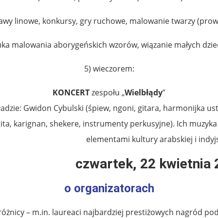
abawy linowe, konkursy, gry ruchowe, malowanie twarzy (prow
auka malowania aborygeńskich wzorów, wiązanie małych dzi
5) wieczorem:
KONCERT
zespołu „
Wielbłądy
”
kładzie: Gwidon Cybulski (śpiew, ngoni, gitara, harmonijka u
ita, karignan, shekere, instrumenty perkusyjne). Ich muzyk
elementami kultury arabskiej i indyjs
czwartek, 22 kwietnia
o organizatorach
różnicy – m.in. laureaci najbardziej prestiżowych nagród p