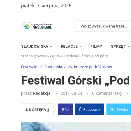
piątek, 7 sierpnia, 2026
SLAJDOWISKA
RELACJE
FILMY
SPRZĘT
Strona główna
»
Wpisy
»
Festiwal Górski „Pod górę”
Festiwale
Spotkania, zloty, imprezy podróżników
Festiwal Górski „Pod
przez
Redakcja
2011-08-24
0 komentarze/y
0
UDOSTĘPNIJ
Facebook
Twitter