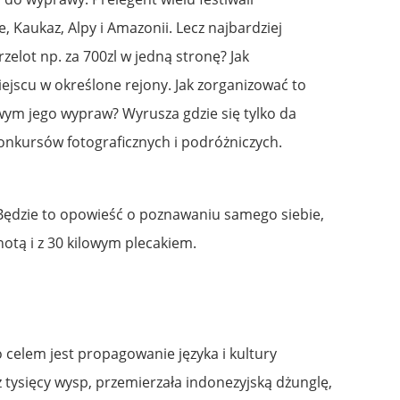
 Kaukaz, Alpy i Amazonii. Lecz najbardziej
elot np. za 700zl w jedną stronę? Jak
jscu w określone rejony. Jak zorganizować to
ym jego wypraw? Wyrusza gdzie się tylko da
konkursów fotograficznych i podróżniczych.
. Będzie to opowieść o poznawaniu samego siebie,
tą i z 30 kilowym plecakiem.
celem jest propagowanie języka i kultury
z tysięcy wysp, przemierzała indonezyjską dżunglę,