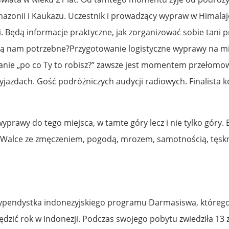
azonii i Kaukazu. Uczestnik i prowadzący wypraw w Himalaje,
Będą informacje praktyczne, jak zorganizować sobie tani prz
dą nam potrzebne?Przygotowanie logistyczne wyprawy na mie
anie „po co Ty to robisz?” zawsze jest momentem przełomow
yjazdach. Gość podróżniczych audycji radiowych. Finalista 
wyprawy do tego miejsca, w tamte góry lecz i nie tylko góry
Walce ze zmęczeniem, pogodą, mrozem, samotnością, tęskno
typendystka indonezyjskiego programu Darmasiswa, którego 
pędzić rok w Indonezji. Podczas swojego pobytu zwiedziła 13 