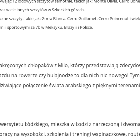
ywając 12 lodowych szczytów samotnie, takich jak: Monte Olivia, Cerro Bone
raz wiele innych szczytów w Szkockich górach.
ne szczyty, takie jak: Gorra Blanca, Cerro Guillomet, Cerro Poincenot i wiel
 i sportowymi za 7b w Meksyku, Brazylii i Polsce.
akręconych chłopaków z Milo, którzy przedstawiają zdecydo
zjazdu na rowerze czy hulajnodze to dla nich nic nowego! Ty
adziwiające połączenie świata arabskiego z pięknymi terenam
niwersytetu Łódzkiego, mieszka w Łodzi z narzeczoną i dwoma 
pracy na wysokości, szkolenia i treningi wspinaczkowe, routes