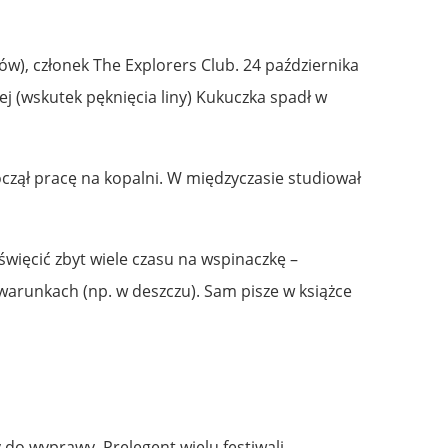
w), członek The Explorers Club. 24 października
j (wskutek pęknięcia liny) Kukuczka spadł w
oczął pracę na kopalni. W międzyczasie studiował
ięcić zbyt wiele czasu na wspinaczkę –
warunkach (np. w deszczu). Sam pisze w książce
o wyprawy. Prelegent wielu festiwali