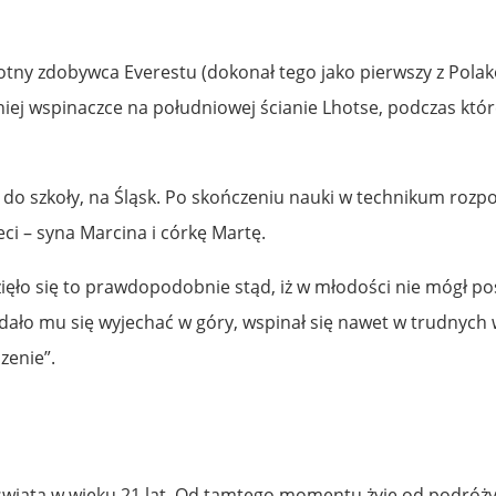
otny zdobywca Everestu (dokonał tego jako pierwszy z Polakó
iej wspinaczce na południowej ścianie Lhotse, podczas które
ł do szkoły, na Śląsk. Po skończeniu nauki w technikum rozp
ci – syna Marcina i córkę Martę.
ło się to prawdopodobnie stąd, iż w młodości nie mógł pośw
dało mu się wyjechać w góry, wspinał się nawet w trudnych 
zenie”.
iata w wieku 21 lat. Od tamtego momentu żyje od podróży d