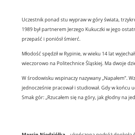
Uczestnik ponad stu wypraw w góry świata, trzykr
1989 był partnerem Jerzego Kukuczki w jego ostatn
przepaść i poniósł śmierć.
Młodość spędził w Rypinie, w wieku 14 lat wyjecha
wieczorowo na Politechnice Śląskiej. Ma dwoje dzie
W środowisku wspinaczy nazywany „Napałem”. Wzię
jednocześnie pracował i studiował. Gdy w końcu u
Smak gór: „Rzucałem się na góry, jak głodny na jed
Marcin Niedziółka
– ukończona podróż dookoła św