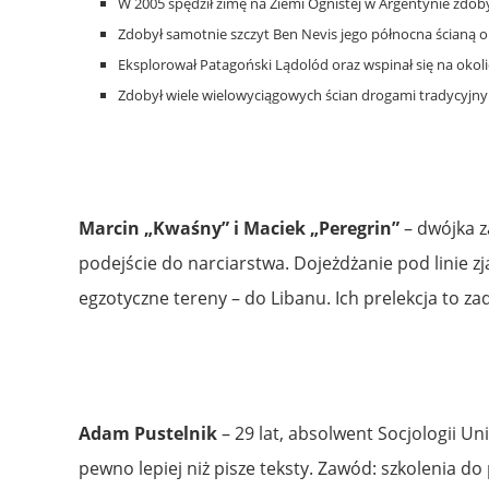
W 2005 spędził zimę na Ziemi Ognistej w Argentynie zdob
Zdobył samotnie szczyt Ben Nevis jego północna ścianą o
Eksplorował Patagoński Lądolód oraz wspinał się na okolicz
Zdobył wiele wielowyciągowych ścian drogami tradycyjnymi
Marcin „Kwaśny” i Maciek „Peregrin”
– dwójka z
podejście do narciarstwa. Dojeżdżanie pod linie 
egzotyczne tereny – do Libanu. Ich prelekcja to z
Adam Pustelnik
– 29 lat, absolwent Socjologii U
pewno lepiej niż pisze teksty. Zawód: szkolenia do 