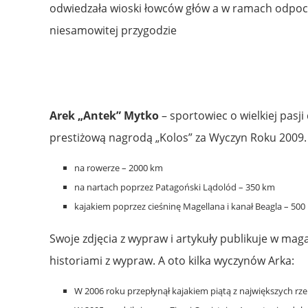
odwiedzała wioski łowców głów a w ramach odpoczy
niesamowitej przygodzie
Arek „Antek” Mytko
– sportowiec o wielkiej pasj
prestiżową nagrodą „Kolos” za Wyczyn Roku 2009. 
na rowerze – 2000 km
na nartach poprzez Patagoński Lądolód – 350 km
kajakiem poprzez cieśninę Magellana i kanał Beagla – 500
Swoje zdjęcia z wypraw i artykuły publikuje w maga
historiami z wypraw. A oto kilka wyczynów Arka:
W 2006 roku przepłynął kajakiem piątą z największych rz