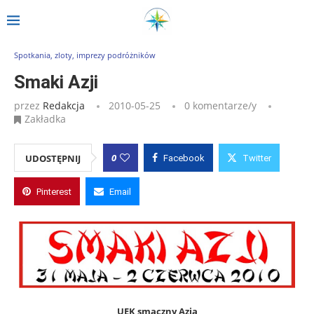
Strona główna
»
Wpisy
»
Smaki Azji
Spotkania, zloty, imprezy podróżników
Smaki Azji
przez
Redakcja
2010-05-25
0 komentarze/y
Zakładka
0
UDOSTĘPNIJ
Facebook
Twitter
Pinterest
Email
UEK smaczny Azją