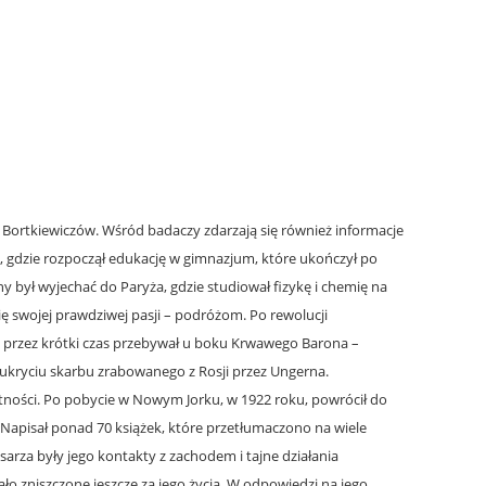
z Bortkiewiczów. Wśród badaczy zdarzają się również informacje
 gdzie rozpoczął edukację w gimnazjum, które ukończył po
był wyjechać do Paryża, gdzie studiował fizykę i chemię na
ę swojej prawdziwej pasji – podróżom. Po rewolucji
ie przez krótki czas przebywał u boku Krwawego Barona –
w ukryciu skarbu zrabowanego z Rosji przez Ungerna.
ętności. Po pobycie w Nowym Jorku, w 1922 roku, powrócił do
apisał ponad 70 książek, które przetłumaczono na wiele
sarza były jego kontakty z zachodem i tajne działania
o zniszczone jeszcze za jego życia. W odpowiedzi na jego