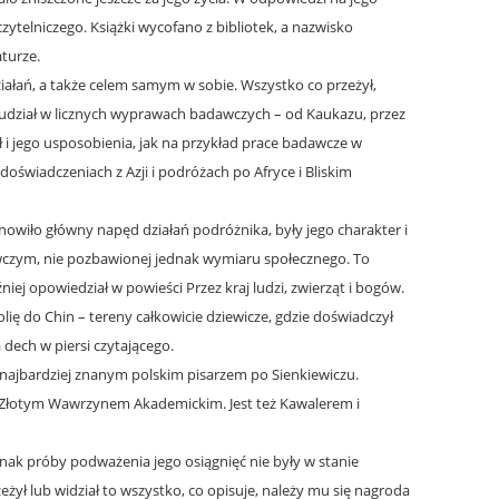
ytelniczego. Książki wycofano z bibliotek, a nazwisko
turze.
iałań, a także celem samym w sobie. Wszystko co przeżył,
ał udział w licznych wyprawach badawczych – od Kaukazu, przez
ził i jego usposobienia, jak na przykład prace badawcze w
 doświadczeniach z Azji i podróżach po Afryce i Bliskim
owiło główny napęd działań podróżnika, były jego charakter i
ywczym, nie pozbawionej jednak wymiaru społecznego. To
j opowiedział w powieści Przez kraj ludzi, zwierząt i bogów.
lię do Chin – tereny całkowicie dziewicze, gdzie doświadczył
 dech w piersi czytającego.
najbardziej znanym polskim pisarzem po Sienkiewiczu.
go Złotym Wawrzynem Akademickim. Jest też Kawalerem i
dnak próby podważenia jego osiągnięć nie były w stanie
żył lub widział to wszystko, co opisuje, należy mu się nagroda