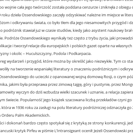
wojnie cała jego twórczość została poddana cenzurze i zniknęła z obiegu cz
roku dzieła Ossendowskiego zaczęły odzyskiwać należne im miejsce w litera
żom i odkrywaniu świata, co było tłem dla jego niesamowitych przygód i dz
ko podróżnik stawiał już w czasie studiów, kiedy jako asystent naukowy br
 Indie. Podróże Ossendowskiego wynikały też często z trybu życia, jaki prowad
likacje i tworzył relacje dla europejskich i polskich gazet oparte na własnych
zyzny i okolic – Huculszczyzny, Podola i Podkarpacia.
g wydarzeń i przygód, które można by określić jako niezwykłe. Tym co stan
woliły na tworzenie wspaniałej literatury o znaczeniu podróżniczym i odkr
 Ossendowskiego do ucieczki z opanowanej wojną domową Rosji, o czym późnie
nika, jakimi była przeprawa przez zimową tajgę, góry i pustynie, przez Mongo
amowity wyczyn do dziś wzbudza wielki szacunek i uznanie, a relacja zapiera
 świecie. Popularność jego książek szacowana liczbą przekładów czyni go 
 która w 1936 roku za zasługi na polu literatury podróżniczej odznaczyła 
m Orderu Palm Akademickich.
 i dokonań bardzo często spotykał się z krytyką ze strony konkurencji, je
uski krytyk Pirfeu w piśmie L’Intransigeant ocenił: Jeżeli Ossendowski prze