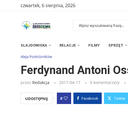
czwartek, 6 sierpnia, 2026
SLAJDOWISKA
RELACJE
FILMY
SPRZĘT
Strona główna
»
Wpisy
»
Ferdynand Antoni Ossendowski
Aleja Podróżników
Ferdynand Antoni O
przez
Redakcja
2017-04-17
0 komentarze/y
0
UDOSTĘPNIJ
Facebook
Twitter