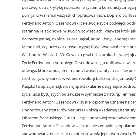
postawę, ostrą krytykę i obnażenie systemu komunistycznego po 
pomijano w niemal wszystkich opracowaniach. Dopiero po 1989 
Ferdynand Antoni Ossendowski całe swoje życie poświęcił podró
starannie relacjonował w swoich powieściach. Pierwsze kroki ja
dorzecze Jenisej, okolice jeziora Bajkał, aż po Chiny, Japonię i
Mandżurii, czy ucieczka z rewolucyjnej Rosji. Wydawał liczne pub
Wschodzie. W latach 30. XX wieku pisał też o urokach swojej ojc
Życie Ferdynanda Antoniego Ossendowskiego obfitowało w szere
odwaga, które w połączeniu z burzliwością tamtych czasów poz
niechęć i jawny sprzeciw wobec rewolucji bolszewickiej zmusiły
Książka ta opisuje najbardziej spektakularne osiągnięcie podróż
życia ludzi bytujących od zawsze w symbiozie z naturą. Ten nies
Ferdynand Antoni Ossendowski zyskał ogromne uznanie na całym
Uhonorowany został również przez Polską Akademię Literatury,
Oficerem francuskiego Orderu Legii Honorowej oraz Kawalere
Ferdynand Antoni Ossendowski z racji niesamowitej popularności
spowodować zmniejszenia zainteresowania jego twórczością. Franc