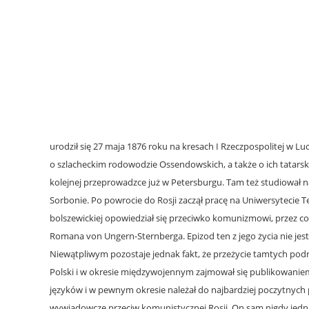
urodził się 27 maja 1876 roku na kresach I Rzeczpospolitej w L
o szlacheckim rodowodzie Ossendowskich, a także o ich tatar
kolejnej przeprowadzce już w Petersburgu. Tam też studiował 
Sorbonie. Po powrocie do Rosji zaczął pracę na Uniwersytecie T
bolszewickiej opowiedział się przeciwko komunizmowi, przez co
Romana von Ungern-Sternberga. Epizod ten z jego życia nie jest
Niewątpliwym pozostaje jednak fakt, że przeżycie tamtych podr
Polski i w okresie międzywojennym zajmował się publikowanie
języków i w pewnym okresie należał do najbardziej poczytnych pi
wywiadowcze przeciw komunistycznej Rosji. On sam nigdy jednak