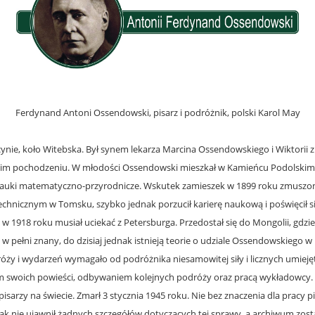
Ferdynand Antoni Ossendowski, pisarz i podróżnik, polski Karol May
ucynie, koło Witebska. Był synem lekarza Marcina Ossendowskiego i Wiktorii 
skim pochodzeniu. W młodości Ossendowski mieszkał w Kamieńcu Podolskim,
nauki matematyczno-przyrodnicze. Wskutek zamieszek w 1899 roku zmuszony 
echnicznym w Tomsku, szybko jednak porzucił karierę naukową i poświęcił si
 w 1918 roku musiał uciekać z Petersburga. Przedostał się do Mongolii, gdz
 w pełni znany, do dzisiaj jednak istnieją teorie o udziale Ossendowskiego 
óży i wydarzeń wymagało od podróżnika niesamowitej siły i licznych umiej
m swoich powieści, odbywaniem kolejnych podróży oraz pracą wykładowcy. N
sarzy na świecie. Zmarł 3 stycznia 1945 roku. Nie bez znaczenia dla pracy pi
 nie ujawnił żadnych szczegółów dotyczących tej sprawy, a archiwum został