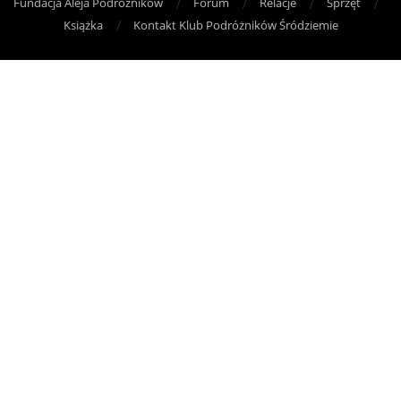
Fundacja Aleja Podróżników
Forum
Relacje
Sprzęt
Książka
Kontakt Klub Podróżników Śródziemie