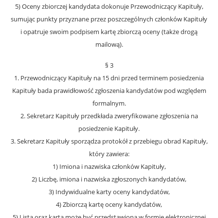
5) Oceny zbiorczej kandydata dokonuje Przewodniczący Kapituły,
sumując punkty przyznane przez poszczególnych członków Kapituły
i opatruje swoim podpisem kartę zbiorczą oceny (także drogą
mailową).
§ 3
1. Przewodniczący Kapituły na 15 dni przed terminem posiedzenia
Kapituły bada prawidłowość zgłoszenia kandydatów pod względem
formalnym.
2. Sekretarz Kapituły przedkłada zweryfikowane zgłoszenia na
posiedzenie Kapituły.
3. Sekretarz Kapituły sporządza protokół z przebiegu obrad Kapituły,
który zawiera:
1) Imiona i nazwiska członków Kapituły,
2) Liczbę, imiona i nazwiska zgłoszonych kandydatów,
3) Indywidualne karty oceny kandydatów,
4) Zbiorczą kartę oceny kandydatów,
5) Lista oraz karta może być przedstawiona w formie elektronicznej