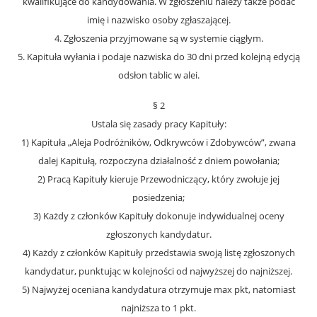
kwalifikujące do kandydowania. W zgłoszeniu należy także podać
imię i nazwisko osoby zgłaszającej.
4. Zgłoszenia przyjmowane są w systemie ciągłym.
5. Kapituła wyłania i podaje nazwiska do 30 dni przed kolejną edycją
odsłon tablic w alei.
§ 2
Ustala się zasady pracy Kapituły:
1) Kapituła „Aleja Podróżników, Odkrywców i Zdobywców”, zwana
dalej Kapitułą, rozpoczyna działalność z dniem powołania;
2) Pracą Kapituły kieruje Przewodniczący, który zwołuje jej
posiedzenia;
3) Każdy z członków Kapituły dokonuje indywidualnej oceny
zgłoszonych kandydatur.
4) Każdy z członków Kapituły przedstawia swoją listę zgłoszonych
kandydatur, punktując w kolejności od najwyższej do najniższej.
5) Najwyżej oceniana kandydatura otrzymuje max pkt, natomiast
najniższa to 1 pkt.