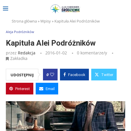
Strona główna
»
Wpisy
»
Kapituła Alei Podróżników
Aleja Podróżników
Kapituła Alei Podróżników
przez
Redakcja
2016-01-02
0 komentarze/y
Zakładka
0
UDOSTĘPNIJ
Facebook
Twitter
Pinterest
Email