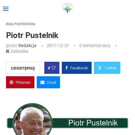
Strona główna
»
Wpisy
»
Piotr Pustelnik
Aleja Podróżników
Piotr Pustelnik
przez
Redakcja
2017-12-31
0 komentarze/y
Zakładka
0
UDOSTĘPNIJ
Facebook
Twitter
Pinterest
Email