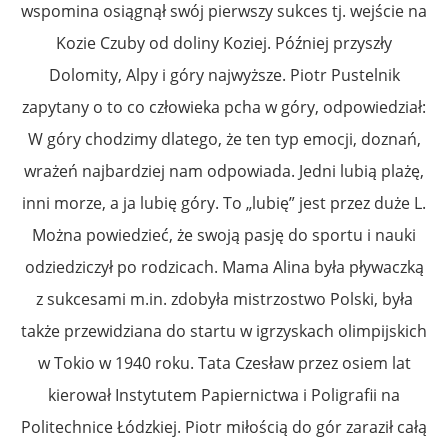
wspomina osiągnął swój pierwszy sukces tj. wejście na
Kozie Czuby od doliny Koziej. Później przyszły
Dolomity, Alpy i góry najwyższe. Piotr Pustelnik
zapytany o to co człowieka pcha w góry, odpowiedział:
W góry chodzimy dlatego, że ten typ emocji, doznań,
wrażeń najbardziej nam odpowiada. Jedni lubią plażę,
inni morze, a ja lubię góry. To „lubię” jest przez duże L.
Można powiedzieć, że swoją pasję do sportu i nauki
odziedziczył po rodzicach. Mama Alina była pływaczką
z sukcesami m.in. zdobyła mistrzostwo Polski, była
także przewidziana do startu w igrzyskach olimpijskich
w Tokio w 1940 roku. Tata Czesław przez osiem lat
kierował Instytutem Papiernictwa i Poligrafii na
Politechnice Łódzkiej. Piotr miłością do gór zaraził całą