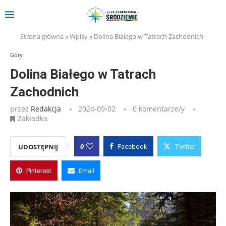
Strona główna
»
Wpisy
»
Dolina Białego w Tatrach Zachodnich
Góry
Dolina Białego w Tatrach
Zachodnich
przez
Redakcja
2024-09-02
0 komentarze/y
Zakładka
0
UDOSTĘPNIJ
Facebook
Twitter
Pinterest
Email