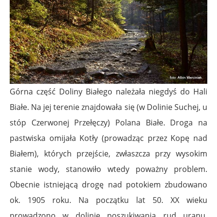
Górna część Doliny Białego należała niegdyś do
Hali
Białe
. Na jej terenie znajdowała się (w Dolinie Suchej, u
stóp Czerwonej Przełęczy)
Polana Białe
. Droga na
pastwiska omijała Kotły (prowadząc przez Kopę nad
Białem), których przejście, zwłaszcza przy wysokim
stanie wody, stanowiło wtedy poważny problem.
Obecnie istniejącą drogę nad potokiem zbudowano
ok. 1905 roku. Na początku lat 50. XX wieku
prowadzono w dolinie poszukiwania rud uranu,