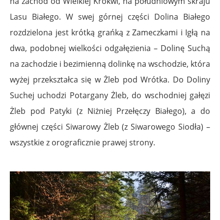
na zachód od Wielkiej Krokwi, na południowym skraju
Lasu Białego. W swej górnej części Dolina Białego
rozdzielona jest krótką grańką z
Zameczkami
i
Igłą
na
dwa, podobnej wielkości odgałęzienia –
Dolinę Suchą
na zachodzie i bezimienną dolinkę na wschodzie, która
wyżej przekształca się w Żleb pod Wrótka. Do Doliny
Suchej uchodzi
Potargany Żleb
, do wschodniej gałęzi
Żleb pod Patyki (z Niżniej Przełęczy Białego), a do
głównej części Siwarowy Żleb (z Siwarowego Siodła) –
wszystkie z orograficznie prawej strony.