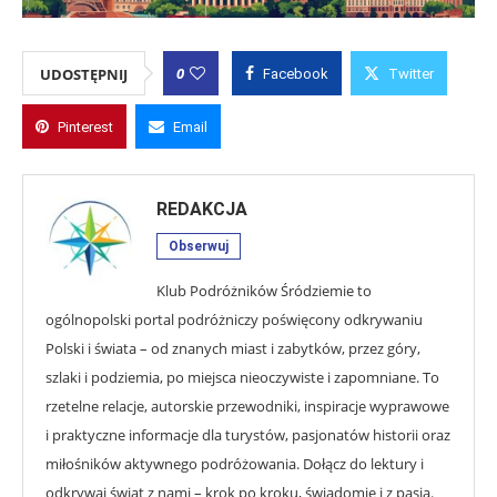
0
UDOSTĘPNIJ
Facebook
Twitter
Pinterest
Email
REDAKCJA
Obserwuj
Klub Podróżników Śródziemie to
ogólnopolski portal podróżniczy poświęcony odkrywaniu
Polski i świata – od znanych miast i zabytków, przez góry,
szlaki i podziemia, po miejsca nieoczywiste i zapomniane. To
rzetelne relacje, autorskie przewodniki, inspiracje wyprawowe
i praktyczne informacje dla turystów, pasjonatów historii oraz
miłośników aktywnego podróżowania. Dołącz do lektury i
odkrywaj świat z nami – krok po kroku, świadomie i z pasją.