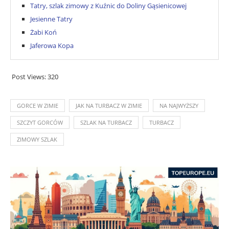
Tatry, szlak zimowy z Kuźnic do Doliny Gąsienicowej
Jesienne Tatry
Żabi Koń
Jaferowa Kopa
Post Views:
320
GORCE W ZIMIE
JAK NA TURBACZ W ZIMIE
NA NAJWYŻSZY
SZCZYT GORCÓW
SZLAK NA TURBACZ
TURBACZ
ZIMOWY SZLAK