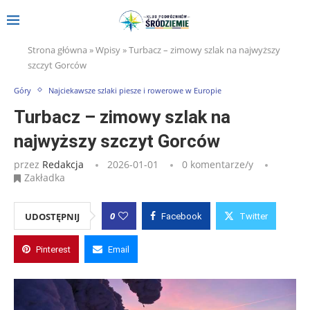
Strona główna
»
Wpisy
»
Turbacz – zimowy szlak na najwyższy
szczyt Gorców
Góry
Najciekawsze szlaki piesze i rowerowe w Europie
Turbacz – zimowy szlak na
najwyższy szczyt Gorców
przez
Redakcja
2026-01-01
0 komentarze/y
Zakładka
0
UDOSTĘPNIJ
Facebook
Twitter
Pinterest
Email