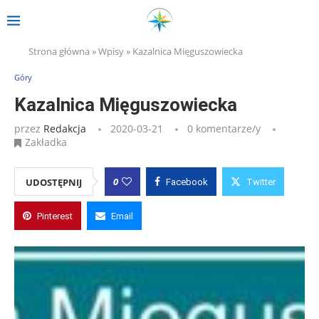
Strona główna
»
Wpisy
»
Kazalnica Mięguszowiecka
Góry
Kazalnica Mięguszowiecka
przez
Redakcja
2020-03-21
0 komentarze/y
Zakładka
0
UDOSTĘPNIJ
Facebook
Twitter
Pinterest
Email