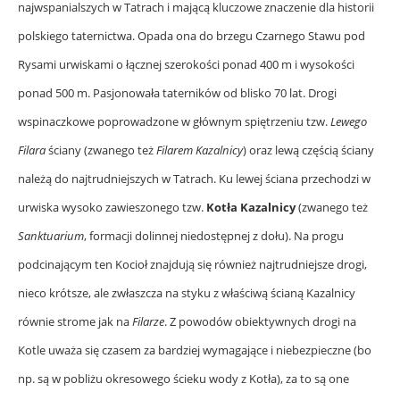
najwspanialszych w Tatrach i mającą kluczowe znaczenie dla historii
polskiego taternictwa. Opada ona do brzegu Czarnego Stawu pod
Rysami urwiskami o łącznej szerokości ponad 400 m i wysokości
ponad 500 m. Pasjonowała taterników od blisko 70 lat. Drogi
wspinaczkowe poprowadzone w głównym spiętrzeniu tzw.
Lewego
Filara
ściany (zwanego też
Filarem Kazalnicy
) oraz lewą częścią ściany
należą do najtrudniejszych w Tatrach. Ku lewej ściana przechodzi w
urwiska wysoko zawieszonego tzw.
Kotła Kazalnicy
(zwanego też
Sanktuarium
, formacji dolinnej niedostępnej z dołu). Na progu
podcinającym ten Kocioł znajdują się również najtrudniejsze drogi,
nieco krótsze, ale zwłaszcza na styku z właściwą ścianą Kazalnicy
równie strome jak na
Filarze
. Z powodów obiektywnych drogi na
Kotle uważa się czasem za bardziej wymagające i niebezpieczne (bo
np. są w pobliżu okresowego ścieku wody z Kotła), za to są one