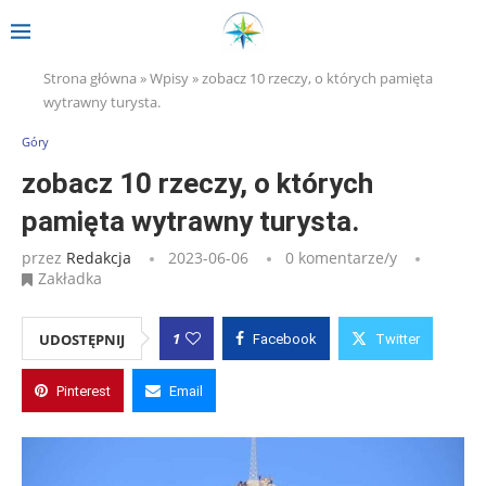
Strona główna
»
Wpisy
»
zobacz 10 rzeczy, o których pamięta
wytrawny turysta.
Góry
zobacz 10 rzeczy, o których
pamięta wytrawny turysta.
przez
Redakcja
2023-06-06
0 komentarze/y
Zakładka
1
UDOSTĘPNIJ
Facebook
Twitter
Pinterest
Email