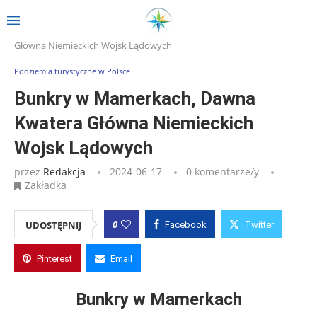
Strona główna
»
Wpisy
»
Bunkry w Mamerkach, Dawna Kwatera
Główna Niemieckich Wojsk Lądowych
Podziemia turystyczne w Polsce
Bunkry w Mamerkach, Dawna
Kwatera Główna Niemieckich
Wojsk Lądowych
przez
Redakcja
2024-06-17
0 komentarze/y
Zakładka
0
UDOSTĘPNIJ
Facebook
Twitter
Pinterest
Email
Bunkry w Mamerkach