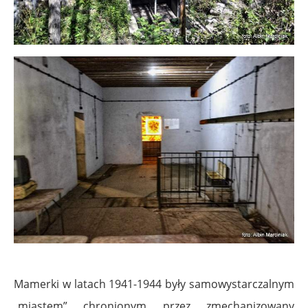
Mamerki w latach 1941-1944 były samowystarczalnym
„miastem” chronionym przez zmechanizowany