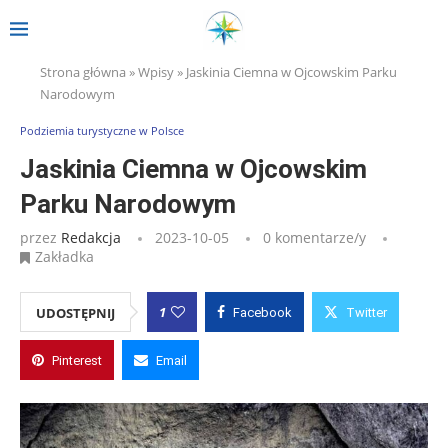
Strona główna
»
Wpisy
»
Jaskinia Ciemna w Ojcowskim Parku
Narodowym
Podziemia turystyczne w Polsce
Jaskinia Ciemna w Ojcowskim
Parku Narodowym
przez
Redakcja
2023-10-05
0 komentarze/y
Zakładka
1
UDOSTĘPNIJ
Facebook
Twitter
Pinterest
Email