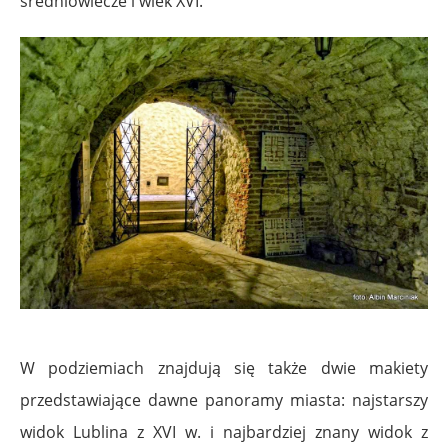
średniowiecze i wiek XVI.
W podziemiach znajdują się także dwie makiety
przedstawiające dawne panoramy miasta: najstarszy
widok Lublina z XVI w. i najbardziej znany widok z