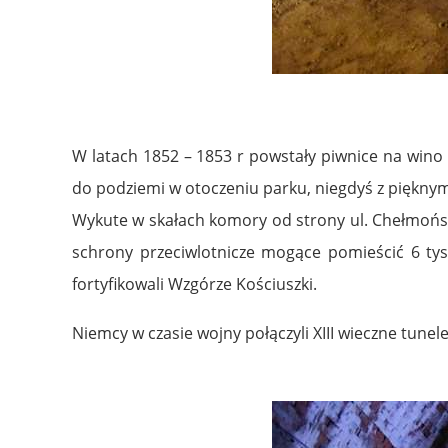
W latach 1852 – 1853 r powstały piwnice na wino 
do podziemi w otoczeniu parku, niegdyś z piękny
Wykute w skałach komory od strony ul. Chełmoński
schrony przeciwlotnicze mogące pomieścić 6 tysi
fortyfikowali Wzgórze Kościuszki.
Niemcy w czasie wojny połączyli XIII wieczne tune