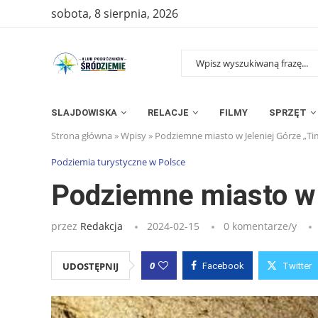
sobota, 8 sierpnia, 2026
SLAJDOWISKA
RELACJE
FILMY
SPRZĘT
Strona główna
»
Wpisy
»
Podziemne miasto w Jeleniej Górze „Ti
Podziemia turystyczne w Polsce
Podziemne miasto w 
przez
Redakcja
2024-02-15
0 komentarze/y
0
UDOSTĘPNIJ
Facebook
Twitter