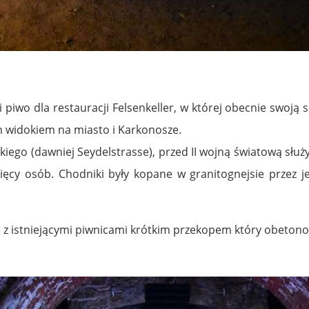
i piwo dla restauracji Felsenkeller, w której obecnie swoją
m widokiem na miasto i Karkonosze.
ego (dawniej Seydelstrasse), przed II wojną światową służ
ęcy osób. Chodniki były kopane w granitognejsie przez je
le z istniejącymi piwnicami krótkim przekopem który obetono