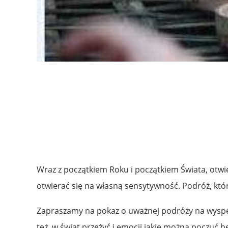
Wraz z początkiem Roku i początkiem Świata, otw
otwierać się na własną sensytywność. Podróż, któr
Zapraszamy na pokaz o uważnej podróży na wyspę m
też w świat przeżyć i emocji jakie można poczuć