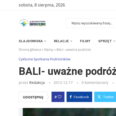
sobota, 8 sierpnia, 2026
SLAJDOWISKA
RELACJE
FILMY
SPRZĘT
Strona główna
»
Wpisy
»
BALI- uważne podróże
Cykliczne Spotkania Podróżników
BALI- uważne podró
przez
Redakcja
2012-12-17
0 komentarze/y
0
UDOSTĘPNIJ
Facebook
Twitter