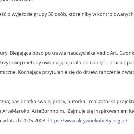
ć o wyjeździe grupy 30 osób, które niby w kontrolowanych 
atury. Biegająca boso po trawie nauczycielka Vedic Art. Czł
Krzyżowej (metody uwalniającej ciało od napięć – praca z pa
miczne. Kochająca przytulanie się do drzew, tańczenie z wia
zna; pasjonatka swojej pracy, autorka i realizatorka proje
n
ArteMaroko, ArteBornholm. Zajmuje się inspirowaniem lu
 w latach 2005-2008.
https://www.aktywnekobiety.org.pl/