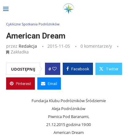
Strona główna
»
Wpisy
»
American Dream
Cykliczne Spotkania Podróżników
American Dream
przez
Redakcja
2015-11-05
0 komentarze/y
Zakładka
0
UDOSTĘPNIJ
Facebook
Twitter
Pinterest
Email
Fundacja Klubu Podróżników Śródziemie
Aleja Podróżników
Piwnica Pod Baranami,
21.12.2015 godzina 19:00
American Dream