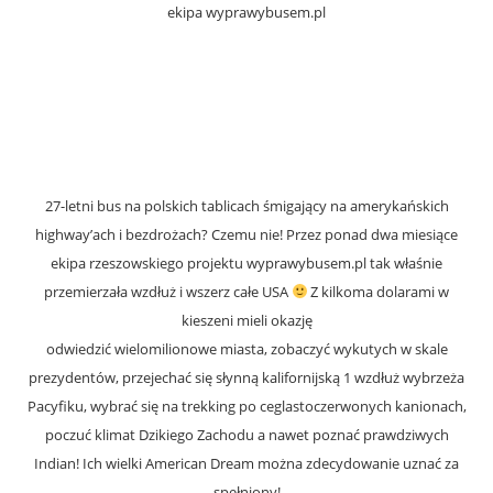
ekipa wyprawybusem.pl
27-letni bus na polskich tablicach śmigający na amerykańskich
highway’ach i bezdrożach? Czemu nie! Przez ponad dwa miesiące
ekipa rzeszowskiego projektu wyprawybusem.pl tak właśnie
przemierzała wzdłuż i wszerz całe USA
Z kilkoma dolarami w
kieszeni mieli okazję
odwiedzić wielomilionowe miasta, zobaczyć wykutych w skale
prezydentów, przejechać się słynną kalifornijską 1 wzdłuż wybrzeża
Pacyfiku, wybrać się na trekking po ceglastoczerwonych kanionach,
poczuć klimat Dzikiego Zachodu a nawet poznać prawdziwych
Indian! Ich wielki American Dream można zdecydowanie uznać za
s
pełniony!