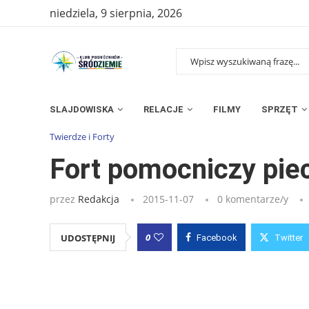
niedziela, 9 sierpnia, 2026
SLAJDOWISKA
RELACJE
FILMY
SPRZĘT
Strona główna
»
Wpisy
»
Fort pomocniczy piechoty 41a „Mydlni
Twierdze i Forty
Fort pomocniczy pie
przez
Redakcja
2015-11-07
0 komentarze/y
0
UDOSTĘPNIJ
Facebook
Twitter