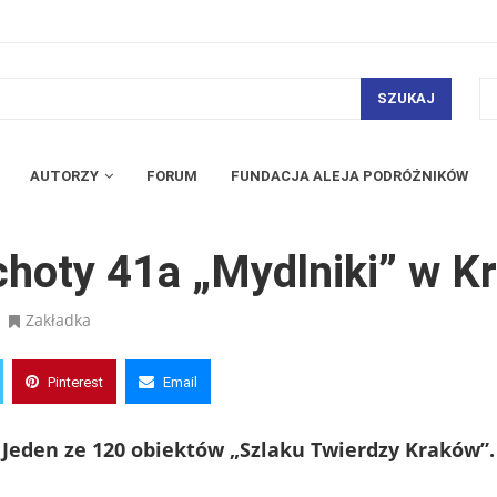
SZUKAJ
AUTORZY
FORUM
FUNDACJA ALEJA PODRÓŻNIKÓW
ki” w Krakowie
choty 41a „Mydlniki” w K
Zakładka
Pinterest
Email
Jeden ze 120 obiektów „Szlaku Twierdzy Kraków”.