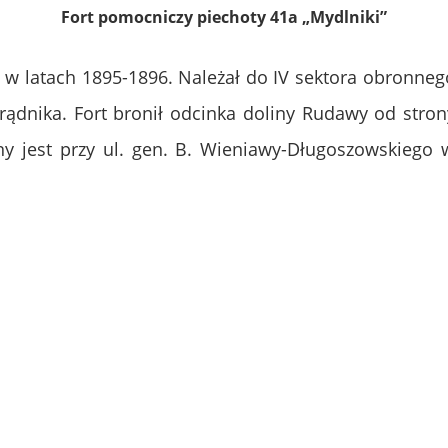
Fort pomocniczy piechoty 41a „Mydlniki”
ł w latach 1895-1896. Należał do IV sektora obronne
ądnika. Fort bronił odcinka doliny Rudawy od stro
y jest przy ul. gen. B. Wieniawy-Długoszowskiego