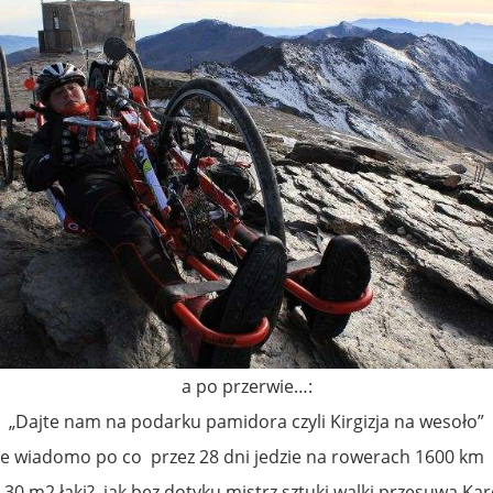
a po przerwie…:
„Dajte nam na podarku pamidora czyli Kirgizja na wesoło”
e wiadomo po co przez 28 dni jedzie na rowerach 1600 km a
ić 30 m2 łąki? jak bez dotyku mistrz sztuki walki przesuwa Ka