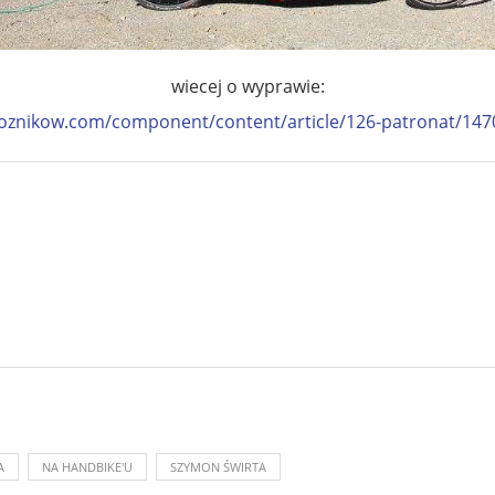
wiecej o wyprawie:
oznikow.com/component/content/article/126-patronat/1470
A
NA HANDBIKE'U
SZYMON ŚWIRTA