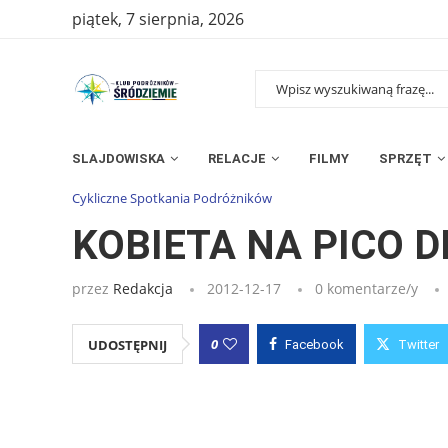
piątek, 7 sierpnia, 2026
SLAJDOWISKA
RELACJE
FILMY
SPRZĘT
Strona główna
»
Wpisy
»
KOBIETA NA PICO DEL VELETA
Cykliczne Spotkania Podróżników
KOBIETA NA PICO D
przez
Redakcja
2012-12-17
0 komentarze/y
0
UDOSTĘPNIJ
Facebook
Twitter