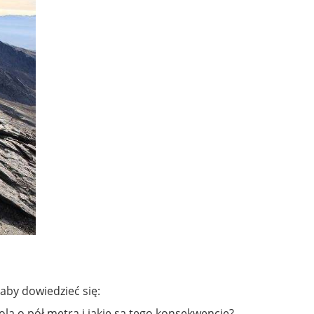
by dowiedzieć się:
rola o pół metra i jakie są tego konsekwencje?