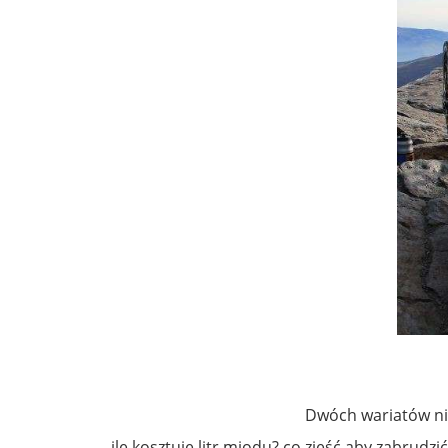
Dwóch wariatów ni
ile kosztuje litr miodu? co zjeść aby zabrudz