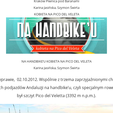
Kraków Piwnica pod Baranami
Karina Jasińska, Szymon Świrta
KOBIETA NA PICO DEL VELETA
NA HANDBIKE’U KOBIETA NA PICO DEL VELETA
Karina Jasińska, Szymon Świrta
yprawie, 02.10.2012. Wspólnie z trzema zaprzyjaźnionymi c
 podjazdów Andaluzji na handbike’u, czyli specjalnym row
był szczyt Pico del Veletta (3392 m n.p.m.).