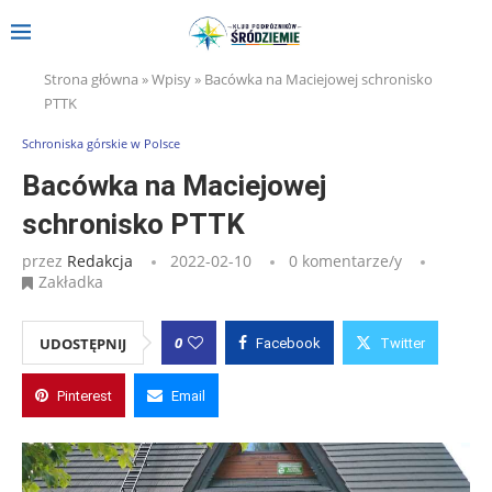
Strona główna
»
Wpisy
»
Bacówka na Maciejowej schronisko
PTTK
Schroniska górskie w Polsce
Bacówka na Maciejowej
schronisko PTTK
przez
Redakcja
2022-02-10
0 komentarze/y
Zakładka
0
UDOSTĘPNIJ
Facebook
Twitter
Pinterest
Email