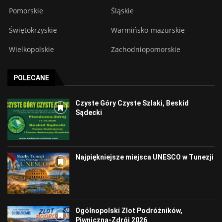
Pomorskie
Śląskie
Świętokrzyskie
Warmińsko-mazurskie
Wielkopolskie
Zachodniopomorskie
POLECANE
Czyste Góry Czyste Szlaki, Beskid
Sądecki
Najpiękniejsze miejsca UNESCO w Tunezji
Ogólnopolski Zlot Podróżników,
Piwniczna-Zdrój 2026