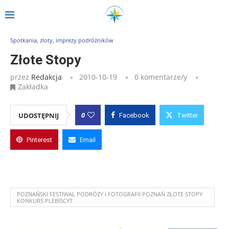
Strona główna
»
Wpisy
»
Złote Stopy
Spotkania, zloty, imprezy podróżników
Złote Stopy
przez
Redakcja
2010-10-19
0 komentarze/y
Zakładka
0
UDOSTĘPNIJ
Facebook
Twitter
Pinterest
Email
POZNAŃSKI FESTIWAL PODRÓŻY I FOTOGRAFII POZNAŃ ZŁOTE STOPY
KONKURS PLEBISCYT