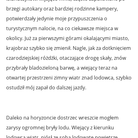
brzegi autokary oraz bardziej rodzinne kampery,
potwierdzały jedynie moje przypuszczenia o
turystycznym nalocie, na co ciekawsze miejsca w
okolicy. Już za pierwszymi górami okalającymi miasto,
krajobraz szybko się zmienił. Nagle, jak za dotknięciem
czarodziejskiej różdżki, otaczające drogę skały, znów
przybrały bladozieloną barwę, a wiejący teraz na
otwartej przestrzeni zimny wiatr znad lodowca, szybko
ostudził mój zapał do dalszej jazdy.
Daleko na horyzoncie dostrzec wreszcie mogłem
zarysy ogromnej bryły lodu. Wiejący z kierunku
lodowca wiatr, niósł ze sobą lodowate powietrze.