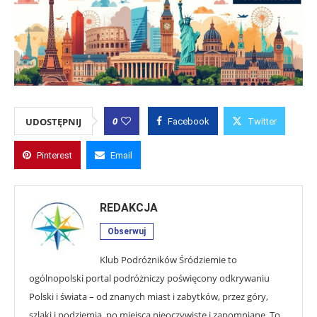
0
UDOSTĘPNIJ
Facebook
Twitter
Pinterest
Email
REDAKCJA
Obserwuj
Klub Podróżników Śródziemie to
ogólnopolski portal podróżniczy poświęcony odkrywaniu
Polski i świata – od znanych miast i zabytków, przez góry,
szlaki i podziemia, po miejsca nieoczywiste i zapomniane. To