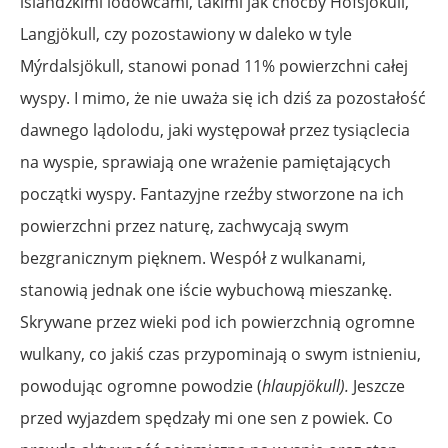
islandzkimi lodowcami, takimi jak choćby Hofsjökull,
Langjökull, czy pozostawiony w daleko w tyle
Mýrdalsjökull, stanowi ponad 11% powierzchni całej
wyspy. I mimo, że nie uważa się ich dziś za pozostałość
dawnego lądolodu, jaki występował przez tysiąclecia
na wyspie, sprawiają one wrażenie pamiętających
początki wyspy. Fantazyjne rzeźby stworzone na ich
powierzchni przez naturę, zachwycają swym
bezgranicznym pięknem. Wespół z wulkanami,
stanowią jednak one iście wybuchową mieszankę.
Skrywane przez wieki pod ich powierzchnią ogromne
wulkany, co jakiś czas przypominają o swym istnieniu,
powodując ogromne powodzie (
hlaupjökull).
Jeszcze
przed wyjazdem spędzały mi one sen z powiek. Co