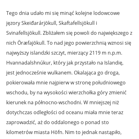
Tego dnia udało mi się minąć kolejne lodowcowe
jęzory Skeiđarárjökull, Skaftafellsjökull i
Svinafellsjökull. Zbliżałem się powoli do największego z
nich Öræfajökull. To nad jego powierzchnią wznosi się
najwyższy islandzki szczyt, mierzący 2119 m n.p.m.
Hvannadalshnúkur, który jak przystało na Islandię,
jest jednocześnie wulkanem. Okalająca go droga,
pokierowała mnie najpierw w stronę południowego
wschodu, by na wysokości wierzchołka góry zmienić
kierunek na północno-wschodni. W mniejszej niż
dotychczas odległości od oceanu miała mnie teraz
zaprowadzić, aż do oddalonego o ponad sto
kilometrów miasta Höfn. Nim to jednak nastąpiło,