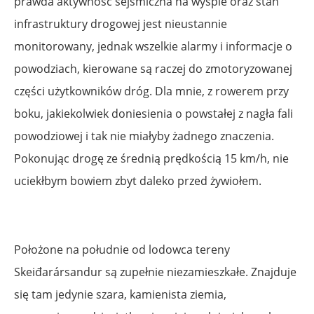
prawda aktywność sejsmiczna na wyspie oraz stan
infrastruktury drogowej jest nieustannie
monitorowany, jednak wszelkie alarmy i informacje o
powodziach, kierowane są raczej do zmotoryzowanej
części użytkowników dróg. Dla mnie, z rowerem przy
boku, jakiekolwiek doniesienia o powstałej z nagła fali
powodziowej i tak nie miałyby żadnego znaczenia.
Pokonując drogę ze średnią prędkością 15 km/h, nie
uciekłbym bowiem zbyt daleko przed żywiołem.
Położone na południe od lodowca tereny
Skeiđarársandur są zupełnie niezamieszkałe. Znajduje
się tam jedynie szara, kamienista ziemia,