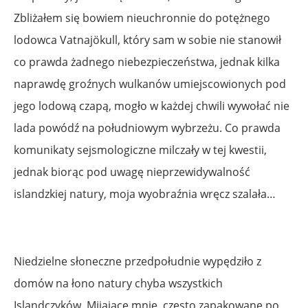
Zbliżałem się bowiem nieuchronnie do potężnego
lodowca Vatnajökull, który sam w sobie nie stanowił
co prawda żadnego niebezpieczeństwa, jednak kilka
naprawdę groźnych wulkanów umiejscowionych pod
jego lodową czapą, mogło w każdej chwili wywołać nie
lada powódź na południowym wybrzeżu. Co prawda
komunikaty sejsmologiczne milczały w tej kwestii,
jednak biorąc pod uwagę nieprzewidywalność
islandzkiej natury, moja wyobraźnia wręcz szalała…
Niedzielne słoneczne przedpołudnie wypędziło z
domów na łono natury chyba wszystkich
Islandczyków. Mijające mnie, często zapakowane po