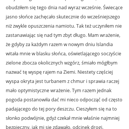
obudziłem się tego dnia nad wyraz wcześnie. Świecące
jasno słońce zachęcało skutecznie do wcześniejszego
niż zwykle opuszczenia namiotu. Tak też uczyniłem nie
zastanawiając się nad tym zbyt długo. Mam wrażenie,
że gdyby za każdym razem w nowym dniu Islandia
witała mnie w blasku słońca, oświetlającego soczyście
zielone zbocza okolicznych wzgórz, śmiało mógłbym
nazwać tę wyspę rajem na Ziemi. Niestety częściej
wyspa okryta jest turbanem z chmur i sprawia raczej
mało optymistyczne wrażenie. Tym razem jednak
pogoda postanowiła dać mi nieco odpocząć od często
padającego do tej pory deszczu. Cieszyłem się na to
słonko podwójnie, gdyż czekał mnie właśnie najmniej
bezpieczny, jak mi się zdawało, odcinek drogi.