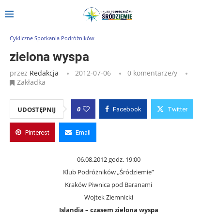
Strona główna
»
Wpisy
»
zielona wyspa
Cykliczne Spotkania Podróżników
zielona wyspa
przez
Redakcja
2012-07-06
0 komentarze/y
Zakładka
0
UDOSTĘPNIJ
Facebook
Twitter
Pinterest
Email
06.08.2012 godz. 19:00
Klub Podróżników „Śródziemie”
Kraków Piwnica pod Baranami
Wojtek Ziemnicki
Islandia – czasem zielona wyspa