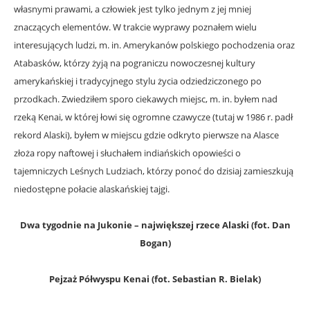
własnymi prawami, a człowiek jest tylko jednym z jej mniej
znaczących elementów. W trakcie wyprawy poznałem wielu
interesujących ludzi, m. in. Amerykanów polskiego pochodzenia oraz
Atabasków, którzy żyją na pograniczu nowoczesnej kultury
amerykańskiej i tradycyjnego stylu życia odziedziczonego po
przodkach. Zwiedziłem sporo ciekawych miejsc, m. in. byłem nad
rzeką Kenai, w której łowi się ogromne czawycze (tutaj w 1986 r. padł
rekord Alaski), byłem w miejscu gdzie odkryto pierwsze na Alasce
złoża ropy naftowej i słuchałem indiańskich opowieści o
tajemniczych Leśnych Ludziach, którzy ponoć do dzisiaj zamieszkują
niedostępne połacie alaskańskiej tajgi.
Dwa tygodnie na Jukonie – największej rzece Alaski (fot. Dan
Bogan)
Pejzaż Półwyspu Kenai (fot. Sebastian R. Bielak)