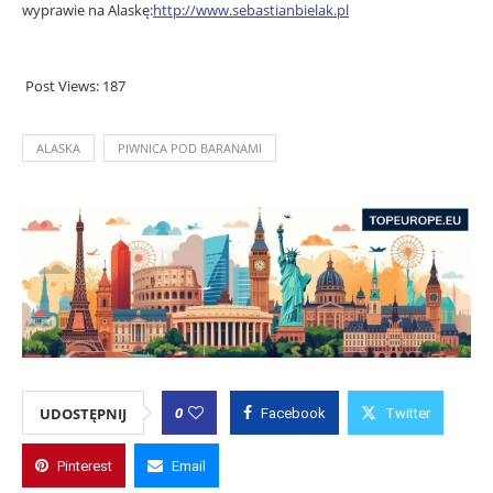
wyprawie na Alaskę:
http://www.sebastianbielak.pl
Post Views:
187
ALASKA
PIWNICA POD BARANAMI
0
UDOSTĘPNIJ
Facebook
Twitter
Pinterest
Email