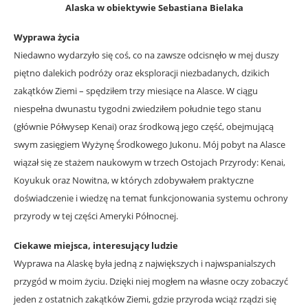
Alaska w obiektywie Sebastiana Bielaka
Wyprawa życia
Niedawno wydarzyło się coś, co na zawsze odcisnęło w mej duszy
piętno dalekich podróży oraz eksploracji niezbadanych, dzikich
zakątków Ziemi – spędziłem trzy miesiące na Alasce. W ciągu
niespełna dwunastu tygodni zwiedziłem południe tego stanu
(głównie Półwysep Kenai) oraz środkową jego część, obejmującą
swym zasięgiem Wyżynę Środkowego Jukonu. Mój pobyt na Alasce
wiązał się ze stażem naukowym w trzech Ostojach Przyrody: Kenai,
Koyukuk oraz Nowitna, w których zdobywałem praktyczne
doświadczenie i wiedzę na temat funkcjonowania systemu ochrony
przyrody w tej części Ameryki Północnej.
Ciekawe miejsca, interesujący ludzie
Wyprawa na Alaskę była jedną z największych i najwspanialszych
przygód w moim życiu. Dzięki niej mogłem na własne oczy zobaczyć
jeden z ostatnich zakątków Ziemi, gdzie przyroda wciąż rządzi się