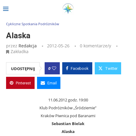
Strona główna
»
Wpisy
»
Alaska
Cykliczne Spotkania Podróżników
Alaska
przez
Redakcja
2012-05-26
0 komentarze/y
Zakładka
0
UDOSTĘPNIJ
Facebook
Twitter
Pinterest
Email
11.06.2012 godz. 19:00
Klub Podróżników „Śródziemie”
Kraków Piwnica pod Baranami
Sebastian Bielak
Alaska