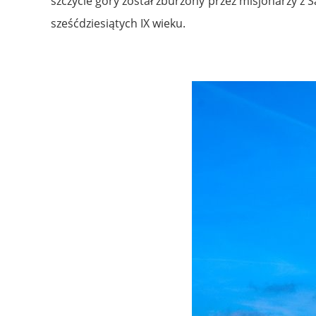
szczycie góry został zburzony przez misjonarzy z
sześćdziesiątych IX wieku.