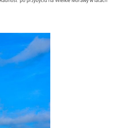
i Radhošť po przybyciu na Wielkie Morawy w latach