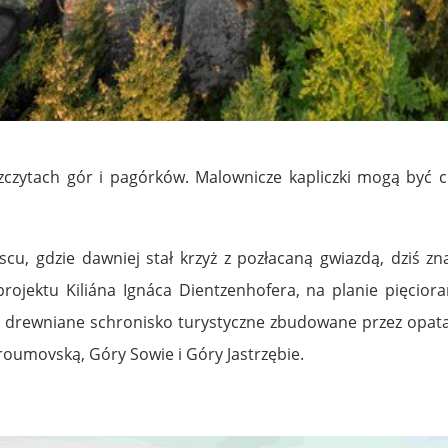
szczytach gór i pagórków. Malownicze kapliczki mogą być 
u, gdzie dawniej stał krzyż z pozłacaną gwiazdą, dziś zna
ojektu Kiliána Ignáca Dientzenhofera, na planie pięciora
ż drewniane schronisko turystyczne zbudowane przez opata 
Broumovską, Góry Sowie i Góry Jastrzębie.