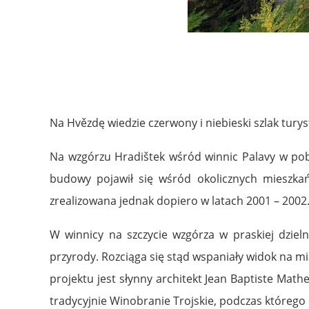
Na Hvězdę wiedzie czerwony i niebieski szlak turyst
Na wzgórzu Hradištek wśród winnic Palavy w pobli
budowy pojawił się wśród okolicznych mieszka
zrealizowana jednak dopiero w latach 2001 – 2002
W winnicy na szczycie wzgórza w praskiej dzieln
przyrody. Rozciąga się stąd wspaniały widok na m
projektu jest słynny architekt Jean Baptiste Math
tradycyjnie Winobranie Trojskie, podczas które