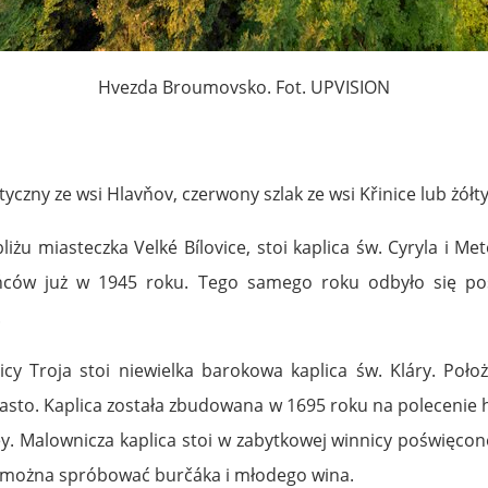
Hvezda Broumovsko. Fot. UPVISION
yczny ze wsi Hlavňov, czerwony szlak ze wsi Křinice lub żółty
żu miasteczka Velké Bílovice, stoi kaplica św. Cyryla i Me
ńców już w 1945 roku. Tego samego roku odbyło się po
.
icy Troja stoi niewielka barokowa kaplica św. Kláry. Poł
iasto. Kaplica została zbudowana w 1695 roku na polecenie
ey. Malownicza kaplica stoi w zabytkowej winnicy poświęcone
go można spróbować burčáka i młodego wina.