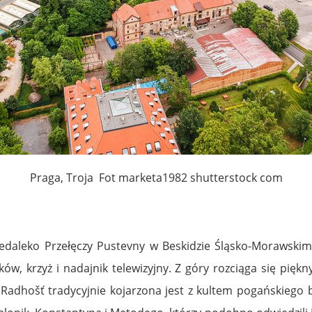
Praga, Troja Fot marketa1982 shutterstock com
edaleko Przełęczy Pustevny w Beskidzie Śląsko-Morawskim, 
ów, krzyż i nadajnik telewizyjny. Z góry rozciąga się pię
ra Radhošť tradycyjnie kojarzona jest z kultem pogańskieg