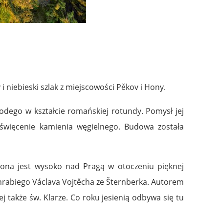
 i niebieski szlak z miejscowości Pěkov i Hony.
todego w kształcie romańskiej rotundy. Pomysł jej
święcenie kamienia węgielnego. Budowa została
ożona jest wysoko nad Pragą w otoczeniu pięknej
 hrabiego Václava Vojtěcha ze Šternberka. Autorem
j także św. Klarze. Co roku jesienią odbywa się tu