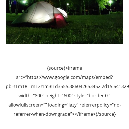
{source}<iframe
src=”https://www.google.com/maps/embed?
pb=!1m18!1m12!1m3!1d3555.386042653452!2d15.6413290
width=”800″ height=”600″ style=”border:0;”
allowfullscreen=”” loading=”lazy” referrerpolicy=”no-
referrer-when-downgrade”></iframe>{/source}