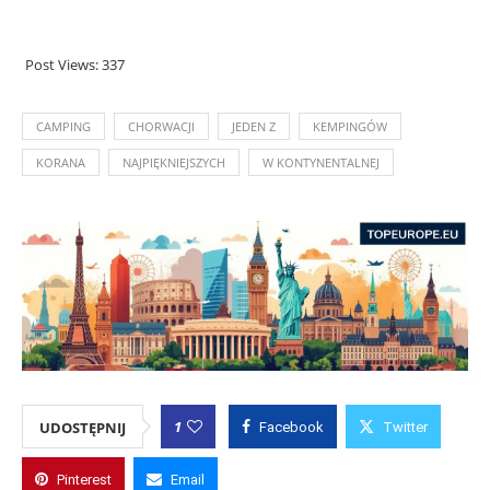
Post Views:
337
CAMPING
CHORWACJI
JEDEN Z
KEMPINGÓW
KORANA
NAJPIĘKNIEJSZYCH
W KONTYNENTALNEJ
1
UDOSTĘPNIJ
Facebook
Twitter
Pinterest
Email