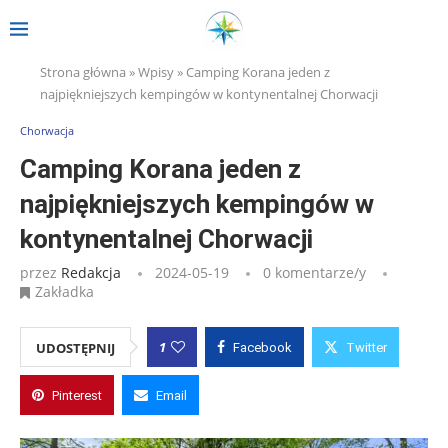
Strona główna
»
Wpisy
»
Camping Korana jeden z
najpiękniejszych kempingów w kontynentalnej Chorwacji
Chorwacja
Camping Korana jeden z
najpiękniejszych kempingów w
kontynentalnej Chorwacji
przez
Redakcja
2024-05-19
0 komentarze/y
Zakładka
1
UDOSTĘPNIJ
Facebook
Twitter
Pinterest
Email