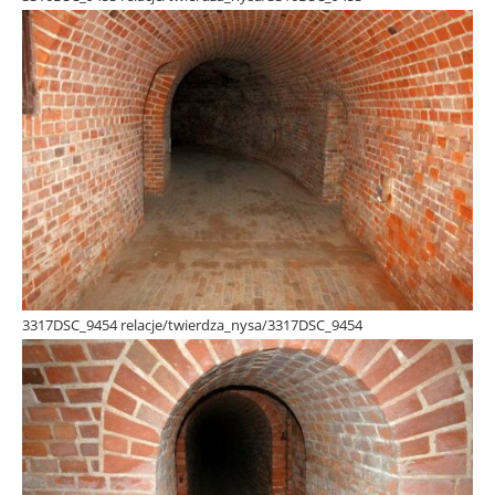
3317DSC_9454 relacje/twierdza_nysa/3317DSC_9454