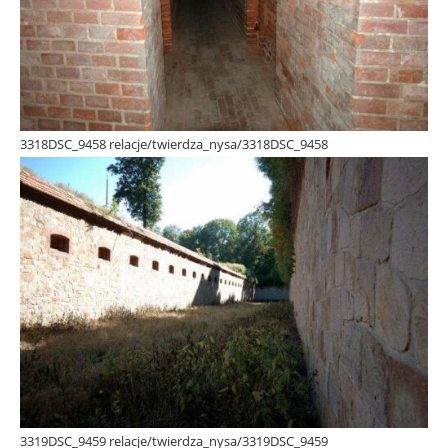
3318DSC_9458 relacje/twierdza_nysa/3318DSC_9458
3319DSC_9459 relacje/twierdza_nysa/3319DSC_9459