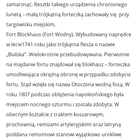
zamarznąć. Resztki takiego urządzenia chronionego
lunetą – małą trójkątną forteczką zachowały się przy
targowisku miejskim.
Fort Blockhaus (Fort Wodny). Wybudowany naprędce
w lecie1741 roku jako trójkątna flesza o nazwie
„Bialska”. Wielokrotnie przebudowywana. Pierwotnie
na majdanie fortu znajdował się blokhauz – forteczka
umożliwiająca okrężną obronę w przypadku zdobycia
fortu. Stąd wzięła się nazwa Otoczona wodną fosą. W
roku 1807 podczas oblężenia napoleońskiego była
miejscem nocnego szturmu i została zdobyta. W
obecnym kształcie z traktem koszarowym,
prochownią, remizami artyleryjskimi oraz latryną
poddana remontowi stanowi wyjątkowo urokliwe