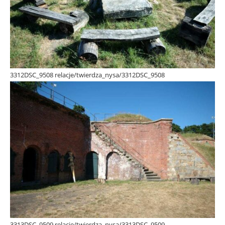
3312DSC_9508 relacje/twierdza_nysa/3312DSC_9508
3313DSC_9509 relacje/twierdza_nysa/3313DSC_9509