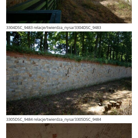
3304DSC_9483 relacje/twierdza_nysa/3304DSC_9483
3305DSC_9484 relacje/twierdza_nysa/3305DSC_9484