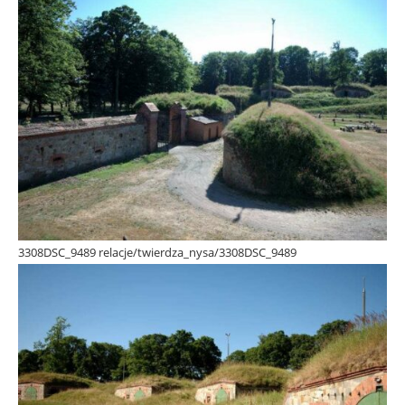
3308DSC_9489 relacje/twierdza_nysa/3308DSC_9489