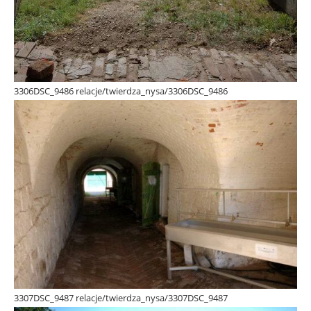
3306DSC_9486 relacje/twierdza_nysa/3306DSC_9486
3307DSC_9487 relacje/twierdza_nysa/3307DSC_9487