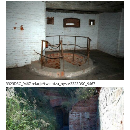
3323DSC_9467 relacje/twierdza_nysa/3323DSC_9467