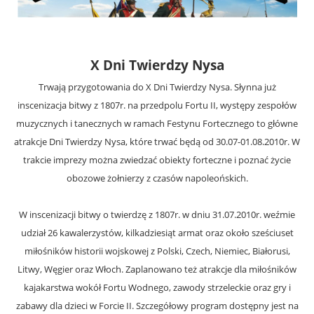
X Dni Twierdzy Nysa
Trwają przygotowania do X Dni Twierdzy Nysa. Słynna już
inscenizacja bitwy z 1807r. na przedpolu Fortu II, występy zespołów
muzycznych i tanecznych w ramach Festynu Fortecznego to główne
atrakcje Dni Twierdzy Nysa, które trwać będą od 30.07-01.08.2010r. W
trakcie imprezy można zwiedzać obiekty forteczne i poznać życie
obozowe żołnierzy z czasów napoleońskich.
W inscenizacji bitwy o twierdzę z 1807r. w dniu 31.07.2010r. weźmie
udział 26 kawalerzystów, kilkadziesiąt armat oraz około sześciuset
miłośników historii wojskowej z Polski, Czech, Niemiec, Białorusi,
Litwy, Węgier oraz Włoch. Zaplanowano też atrakcje dla miłośników
kajakarstwa wokół Fortu Wodnego, zawody strzeleckie oraz gry i
zabawy dla dzieci w Forcie II. Szczegółowy program dostępny jest na