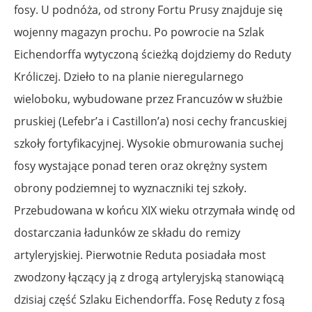
fosy. U podnóża, od strony Fortu Prusy znajduje się
wojenny magazyn prochu. Po powrocie na Szlak
Eichendorffa wytyczoną ścieżką dojdziemy do Reduty
Króliczej. Dzieło to na planie nieregularnego
wieloboku, wybudowane przez Francuzów w służbie
pruskiej (Lefebr’a i Castillon’a) nosi cechy francuskiej
szkoły fortyfikacyjnej. Wysokie obmurowania suchej
fosy wystające ponad teren oraz okrężny system
obrony podziemnej to wyznaczniki tej szkoły.
Przebudowana w końcu XIX wieku otrzymała windę od
dostarczania ładunków ze składu do remizy
artyleryjskiej. Pierwotnie Reduta posiadała most
zwodzony łączący ją z drogą artyleryjską stanowiącą
dzisiaj część Szlaku Eichendorffa. Fosę Reduty z fosą