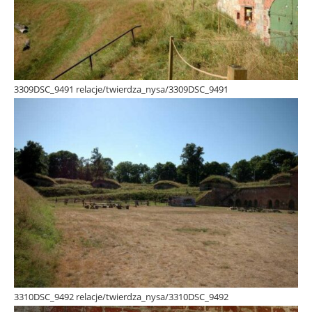
3309DSC_9491 relacje/twierdza_nysa/3309DSC_9491
3310DSC_9492 relacje/twierdza_nysa/3310DSC_9492