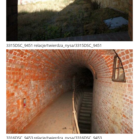
3315DSC_9451 relacje/twierdza_nysa/3315DSC_9451
3316DSC_9453 relacje/twierdza_nysa/3316DSC_9453