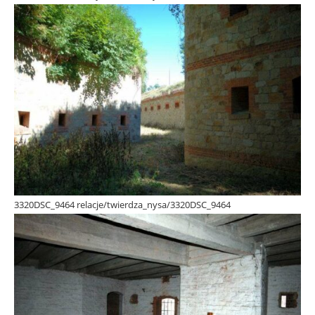
3320DSC_9464 relacje/twierdza_nysa/3320DSC_9464