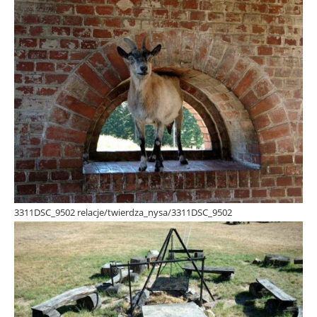
3311DSC_9502 relacje/twierdza_nysa/3311DSC_9502