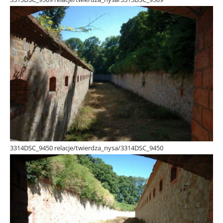
3314DSC_9450 relacje/twierdza_nysa/3314DSC_9450