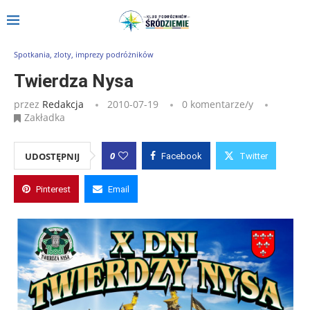
Strona główna
»
Wpisy
»
Twierdza Nysa
Spotkania, zloty, imprezy podróżników
Twierdza Nysa
przez
Redakcja
2010-07-19
0 komentarze/y
Zakładka
0
UDOSTĘPNIJ
Facebook
Twitter
Pinterest
Email