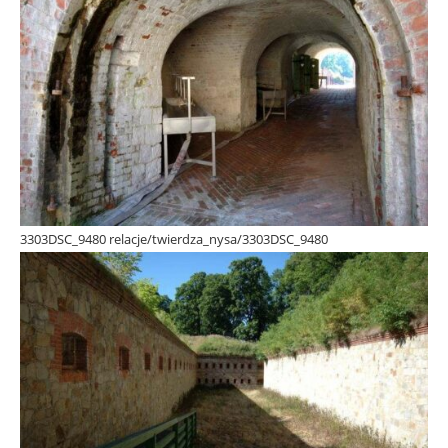
3303DSC_9480 relacje/twierdza_nysa/3303DSC_9480