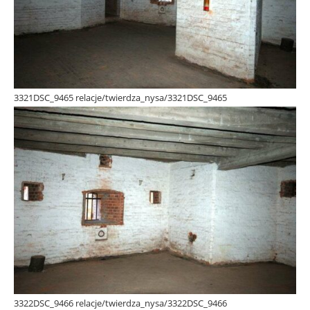
3321DSC_9465 relacje/twierdza_nysa/3321DSC_9465
3322DSC_9466 relacje/twierdza_nysa/3322DSC_9466