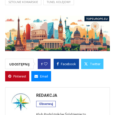
SZTOLNIE KOWARSKIE
TUNEL KOLEJOWY
1
UDOSTĘPNIJ
Facebook
Twitter
Pinterest
Email
REDAKCJA
Obserwuj
Klub Podróżników Śródziemie to