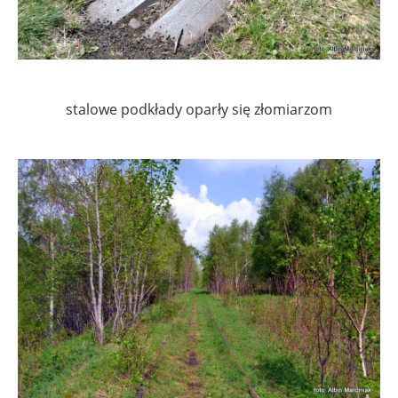
stalowe podkłady oparły się złomiarzom