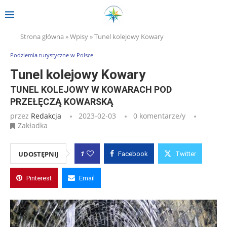
Strona główna
»
Wpisy
»
Tunel kolejowy Kowary
Podziemia turystyczne w Polsce
Tunel kolejowy Kowary
TUNEL KOLEJOWY W KOWARACH POD
PRZEŁĘCZĄ KOWARSKĄ
przez
Redakcja
2023-02-03
0 komentarze/y
Zakładka
1
UDOSTĘPNIJ
Facebook
Twitter
Pinterest
Email