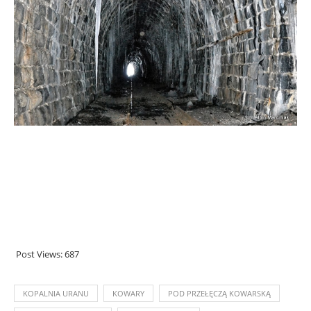
Post Views:
687
KOPALNIA URANU
KOWARY
POD PRZEŁĘCZĄ KOWARSKĄ