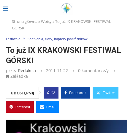
Strona główna
»
Wpisy
»
To już IX KRAKOWSKI FESTIWAL
GÓRSKI
Festiwale
Spotkania, zloty, imprezy podróżników
To już IX KRAKOWSKI FESTIWAL
GÓRSKI
przez
Redakcja
2011-11-22
0 komentarze/y
Zakładka
0
UDOSTĘPNIJ
Facebook
Twitter
Pinterest
Email