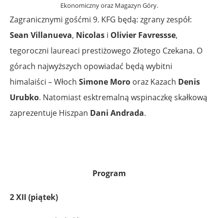
Ekonomiczny oraz Magazyn Góry.
Zagranicznymi gośćmi 9. KFG będą: zgrany zespół:
Sean Villanueva
,
Nicolas
i
Olivier Favressse
,
tegoroczni laureaci prestiżowego Złotego Czekana. O
górach najwyższych opowiadać będą wybitni
himalaiści – Włoch
Simone Moro
oraz Kazach
Denis
Urubko
. Natomiast esktremalną wspinaczkę skałkową
zaprezentuje Hiszpan
Dani Andrada
.
Program
2 XII (piątek)