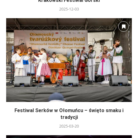
Krakowski Festiwal Górski
2025-12-03
Festiwal Serków w Ołomuńcu – święto smaku i
tradycji
2025-03-20