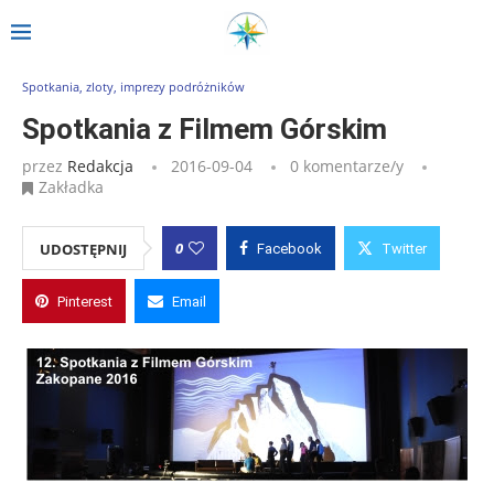
Strona główna
»
Wpisy
»
Spotkania z Filmem Górskim
Spotkania, zloty, imprezy podróżników
Spotkania z Filmem Górskim
przez
Redakcja
2016-09-04
0 komentarze/y
Zakładka
0
UDOSTĘPNIJ
Facebook
Twitter
Pinterest
Email