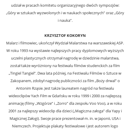
udział w pracach komitetu organizacyjnego dwóch sympozjów:
„Góry w sztukach wyzwolonych i w naukach społecznych” oraz „Góry
i nauka”.
KRZYSZTOF KOKORYN
Malarz i filmowiec, ukończył Wydział Malarstwa na warszawskiej ASP.
W roku 1993 na wystawie najlepszych pracy dyplomowych wyższych
uczelni plastycznych otrzymał nagrodę w dziedzinie malarstwa,
został także wyróżniony na festiwalu filmów studenckich za film
„Tingiel Tangiel”. Dwa lata później, na Festiwalu Filmów o Sztuce w
Zakopanem, zdobył nagrodę publiczności za film „Boży drwal” o
Antonim Rząsie. Jest także laureatem nagród na festiwalu
wideoclipów Yach Film w Gdańsku w roku 1999 i 2000 za najlepszą
animację (filmy „Wzgórze” i „Zorro” dla zespołu Voo Voo), a w roku
2001 za najlepszy wideoclip dla dzieci („Magiczna załoga” dla Yapy i
Magicznej Załogi). Swoje prace prezentował m. in. w Japonii, USA i
Niemczech. Projektuje plakaty festiwalowe i jest autorem logo