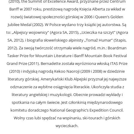
(2010), the Summit of Excellence Award, przyznane przez Centrum
Banff w 2007 roku, prestiżową nagrodę Księcia Alberta za wkład w
rozwój światowej społeczności górskiej w 2006 i Queen’s Golden
Jubilee Medal (2002). W Polsce wydano trzy książki jej autorstwa. Są
to: „Alpejscy wojownicy” (Agora SA, 2015), „Ucieczka na szczyt” (Agora
SA, 2012), i biografia słoweńskiego alpinisty „Tomaž Humar” (Stapis,
2012). Za swoją twórczość otrzymała wiele nagród, m.in.: Boardman
Tasker Prize for Mountain Literature i Banff Mountain Book Festival
Grand Prize (2011). Bernadette została wyróżniona włoską ITAS Prize
(2010) i indyjską nagrodą Kekoo Naoroji (2009 i 2008) w dziedzinie
literatury górskiej. Amerykański Klub Alpejski przyznał jej najwyższe
odznaczenie za wybitne osiągnięcia literackie. Ukończyła studia z
literatury angielskiej i muzykologii. Obecnie prowadzi wykłady i
spotkania na całym świecie. Jest członkinią międzynarodowego
komitetu doradczego National Geographic’s Expedition Council.
Wolny czas lubi spędzać na wspinaniu, ski-tourach i górskich
wycieczkach.