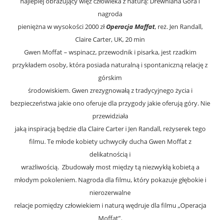
najlepiej obrazujący więź człowieka z naturą: Drewniana Góra i
nagroda
pieniężna w wysokości 2000 zł
Operacja Maffat
, reż. Jen Randall,
Claire Carter, UK, 20 min
Gwen Moffat – wspinacz, przewodnik i pisarka, jest rzadkim
przykładem osoby, która posiada naturalną i spontaniczną relację z
górskim
środowiskiem. Gwen zrezygnowałą z tradycyjnego życia i
bezpieczeństwa jakie ono oferuje dla przygody jakie oferują góry. Nie
przewidziała
jaką inspiracją będzie dla Claire Carter i Jen Randall, reżyserek tego
filmu. Te młode kobiety uchwyciły ducha Gwen Moffat z
delikatnością i
wrażliwością. Zbudowały most między tą niezwykłą kobietą a
młodym pokoleniem. Nagroda dla filmu, który pokazuje głębokie i
nierozerwalne
relacje pomiędzy człowiekiem i naturą wędruje dla filmu „Operacja
Moffat”.