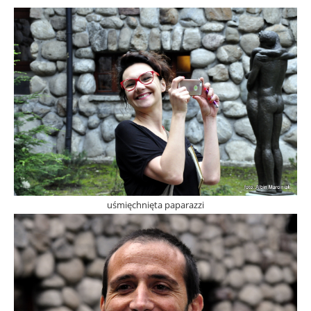
uśmięchnięta paparazzi