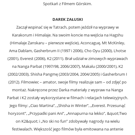
Spotkań z Filmem Górskim.
DAREK ZAŁUSKI
Zaczął wspinać się w Tatrach, potem jeździł na wyprawy w
Karakorum i Himalaje. Na swoim koncie ma wejścia na Hagshu
(Himalaje Zanskaru – pierwsze wejście), Aconcaguę, Mt McKinley,
Ama Dablam, Gasherbrum II (1997 i 2006), Cho Oyu (2000), Lhotse
(2001), Everest (2006), K2 (2011). Brał udział w zimowych wyprawach
na Nanga Parbat (1997/98, 2006/2007), Makalu (2000/2001), K2
(2002/2003), Shisha Pangmę (2003/2004, 2004/2005) i Gasherbrum I
(2012). Filmowiec – amator, swoje filmy realizuje sam – od zdjęć po
montaż. Nakręcone przez Darka materiały z wypraw na Nanga
Parbat i K2 zostały wykorzystane w filmach i relacjach telewizyjnych.
Jego filmy: „Ciao Martina”, „Shisha in Winter”, „Everest. Przesunąć
horyzont”, „Przypadki pani Ani”, „Annapurna na lekko”, &quot;Two
on K2&quot; i „No ski no fun” zdobywały nagrody na wielu
festiwalach. Większość jego filmów była emitowana na antenie