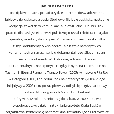
JABIER BARAIZARRA
Baskijski wspinacz z ponad trzydziestoletnim doświadczeniem,
lubiący dzielić się swoją pasją. Studiował filologię baskijską, następnie
wyspecjalizował się w komunikacji audiowizualnej. Od 1989 roku
pracuje dla baskijskiej telewizji publicznej (Euskal Telebista-ETB) jako
operator, montażysta i reżyser. Z braćmi Pou zrealizował krótkie
filmy i dokumenty o wspinaczce i alpinizmie na wszystkich
kontynentach w ramach serialu dokumentalnego „Siedem ścian,
siedem kontynentów”. Autor nagradzanych filmów
dokumentalnych, nakręconych między innymi na Totem Pole na
Tasmanii i Eternal Flame na Trango Tower (2005), w masywie Fitz Roy
w Patagonii (2006) i na Zerua Peak na Antarktydzie (2008). Z jego
inicjatywy w 2008 roku po raz pierwszy odbył się międzynarodowy
festiwal filmów górskich Mendi Film Festival,
który w 2012 roku przeniósł się do Bilbao. W 2009 roku we
współpracy z wydziałem sztuki Uniwersytetu Kraju Basków
zorganizował konferencję na temat kina, literatury i gór. Brał również