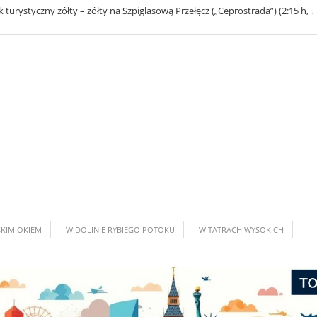
– żółty na Szpiglasową Przełęcz („Ceprostrada”) (2:15 h, ↓ 
KIM OKIEM
W DOLINIE RYBIEGO POTOKU
W TATRACH WYSOKICH