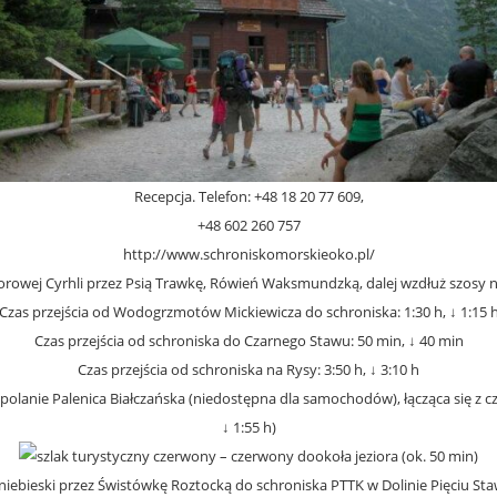
Recepcja. Telefon: +48 18 20 77 609,
+48 602 260 757
http://www.schroniskomorskieoko.pl/
rowej Cyrhli przez Psią Trawkę, Rówień Waksmundzką, dalej wzdłuż szosy 
Czas przejścia od Wodogrzmotów Mickiewicza do schroniska: 1:30 h, ↓ 1:15 
Czas przejścia od schroniska do Czarnego Stawu: 50 min, ↓ 40 min
Czas przejścia od schroniska na Rysy: 3:50 h, ↓ 3:10 h
 polanie Palenica Białczańska (niedostępna dla samochodów), łącząca się 
↓ 1:55 h)
– czerwony dookoła jeziora (ok. 50 min)
niebieski przez Świstówkę Roztocką do schroniska PTTK w Dolinie Pięciu Sta