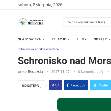
sobota, 8 sierpnia, 2026
SLAJDOWISKA
RELACJE
FILMY
SPRZĘT
Strona główna
»
Wpisy
»
Schronisko nad Morskim Okiem
Schroniska górskie w Polsce
Schronisko nad Mor
przez
Redakcja
2017-11-17
0 komentarze/y
0
UDOSTĘPNIJ
Facebook
Twitter