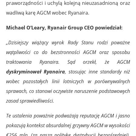
praworządności i uchylą kolejną nieuzasadnioną oraz
wadliwą karę AGCM wobec Ryanaira.
Michael O’Leary, Ryanair Group CEO powiedział:
„Dzisiejszy wiążący wyrok Rady Stanu rodzi poważne
wątpliwości co do bezstronności AGCM oraz sposobu
traktowania Ryanaira. Sąd orzekł, że AGCM
dyskryminował Ryanaira
, stosując inne standardy niż
wobec pozostałych linii lotniczych w porównywalnych
sprawach, co stanowi oczywiste naruszenie podstawowych
zasad sprawiedliwości.
Te ustalenia poważnie podważają reputację AGCM i jasno
pokazują kontekst absurdalnej grzywny AGCM w wysokości
€256 mln. (za naszą politykę dystrybucji bezpośredniej),