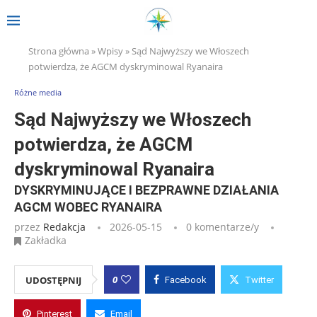
Strona główna
»
Wpisy
»
Sąd Najwyższy we Włoszech
potwierdza, że AGCM dyskryminowal Ryanaira
Różne media
Sąd Najwyższy we Włoszech
potwierdza, że AGCM
dyskryminowal Ryanaira
DYSKRYMINUJĄCE I BEZPRAWNE DZIAŁANIA
AGCM WOBEC RYANAIRA
przez
Redakcja
2026-05-15
0 komentarze/y
Zakładka
0
UDOSTĘPNIJ
Facebook
Twitter
Pinterest
Email