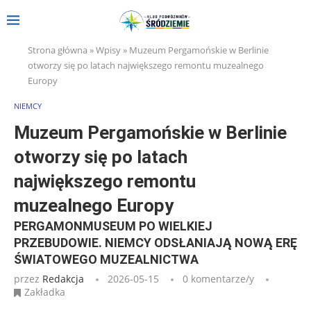
Strona główna
»
Wpisy
»
Muzeum Pergamońskie w Berlinie
otworzy się po latach największego remontu muzealnego
Europy
NIEMCY
Muzeum Pergamońskie w Berlinie
otworzy się po latach
największego remontu
muzealnego Europy
PERGAMONMUSEUM PO WIELKIEJ
PRZEBUDOWIE. NIEMCY ODSŁANIAJĄ NOWĄ ERĘ
ŚWIATOWEGO MUZEALNICTWA
przez
Redakcja
2026-05-15
0 komentarze/y
Zakładka