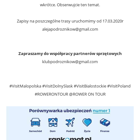
wkrótce. Obserwujcie ten temat.
Zapisy na poszczególne trasy uruchomimy od 17.03.2020r
alejapodroznikow@gmail.com
Zapraszamy do współpracy partnerów sprzętowych
klubpodroznikow@gmail.com
#VisitMalopolska #VisitDolnySlask #VisitBialostockie #VisitPoland
#ROWERONTOUR @ROWER ON TOUR