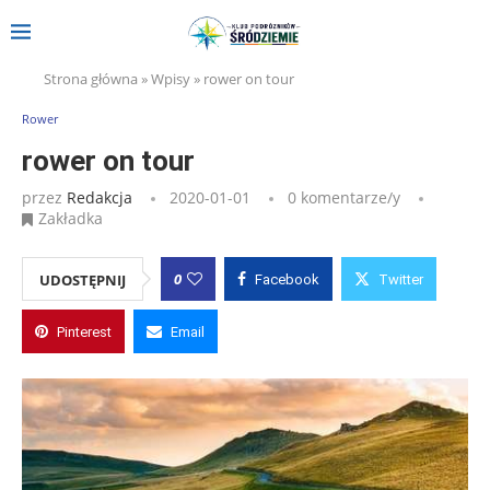
Strona główna
»
Wpisy
»
rower on tour
Rower
rower on tour
przez
Redakcja
2020-01-01
0 komentarze/y
Zakładka
0
UDOSTĘPNIJ
Facebook
Twitter
Pinterest
Email