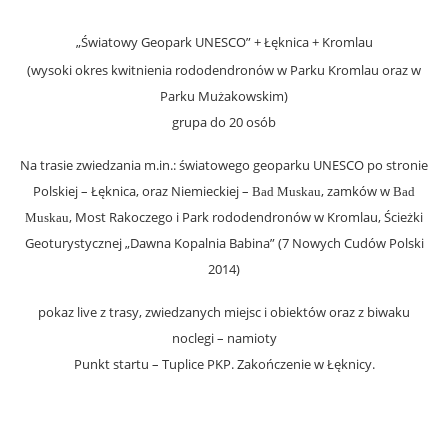
„Światowy Geopark UNESCO”
+ Łęknica + Kromlau
(wysoki okres kwitnienia rododendronów w Parku Kromlau oraz w
Parku Mużakowskim)
grupa do 20 osób
Na trasie zwiedzania m.in.: światowego geoparku UNESCO po stronie
Polskiej – Łęknica, oraz Niemieckiej –
, zamków w
Bad Muskau
Bad
,
Most Rakoczego i Park rododendronów w
Kromlau,
Ścieżki
Muskau
Geoturystycznej „Dawna Kopalnia Babina” (7 Nowych Cudów Polski
2014)
pokaz live z trasy, zwiedzanych miejsc i obiektów oraz z biwaku
noclegi – namioty
Punkt startu – Tuplice PKP. Zakończenie w Łęknicy.