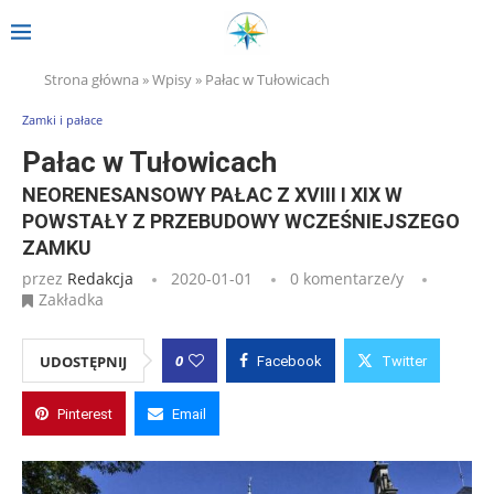
Strona główna
»
Wpisy
»
Pałac w Tułowicach
Zamki i pałace
Pałac w Tułowicach
NEORENESANSOWY PAŁAC Z XVIII I XIX W
POWSTAŁY Z PRZEBUDOWY WCZEŚNIEJSZEGO
ZAMKU
przez
Redakcja
2020-01-01
0 komentarze/y
Zakładka
0
UDOSTĘPNIJ
Facebook
Twitter
Pinterest
Email