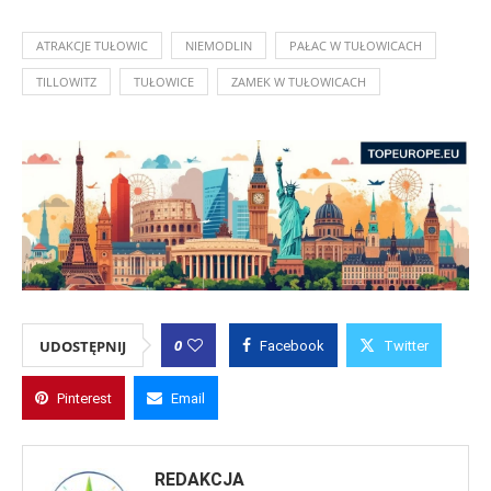
ATRAKCJE TUŁOWIC
NIEMODLIN
PAŁAC W TUŁOWICACH
TILLOWITZ
TUŁOWICE
ZAMEK W TUŁOWICACH
0
UDOSTĘPNIJ
Facebook
Twitter
Pinterest
Email
REDAKCJA