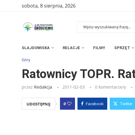
sobota, 8 sierpnia, 2026
SLAJDOWISKA
RELACJE
FILMY
SPRZĘT
Strona główna
»
Wpisy
»
Ratownicy TOPR. Ratują tysiące, zarabi
Góry
Ratownicy TOPR. Ratu
przez
Redakcja
2011-02-03
0 komentarze/y
0
UDOSTĘPNIJ
Facebook
Twitter