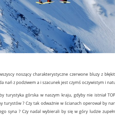
wszyscy noszący charakterystyczne czerwone bluzy z błęk
a nań z podziwem a i szacunek jest czymś oczywistym i nat
 by turystyka górska w naszym kraju, gdyby nie istniał TO
iony turystów ? Czy tak odważnie w ścianach operował by nar
iego syna ? Czy nadal wybierali by się w góry ludzie zupe