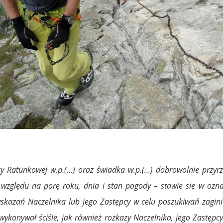
aży Ratunkowej w.p.(…) oraz świadka w.p.(…) dobrowolnie prz
 względu na porę roku, dnia i stan pogody – stawie się w oz
skazań Naczelnika lub jego Zastępcy w celu poszukiwań zagin
ykonywał ściśle, jak również rozkazy Naczelnika, jego Zastępc