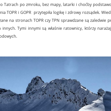
 po Tatrach po zmroku, bez mapy, latarki i choćby podstawo
enia TOPR i GOPR przytępiła logikę i zdrowy rozsądek. Wie
czane na stronach TOPR czy TPN sprawdzane są zaledwie pr
na innych. Tymi innymi są właśnie ratownicy, którzy naraża
godowych.