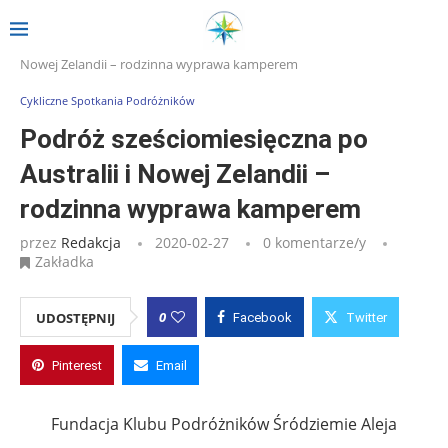
Strona główna
»
Wpisy
»
Podróż sześciomiesięczna po Australii i
Nowej Zelandii – rodzinna wyprawa kamperem
Cykliczne Spotkania Podróżników
Podróż sześciomiesięczna po
Australii i Nowej Zelandii –
rodzinna wyprawa kamperem
przez
Redakcja
2020-02-27
0 komentarze/y
Zakładka
0
UDOSTĘPNIJ
Facebook
Twitter
Pinterest
Email
Fundacja Klubu Podróżników Śródziemie Aleja