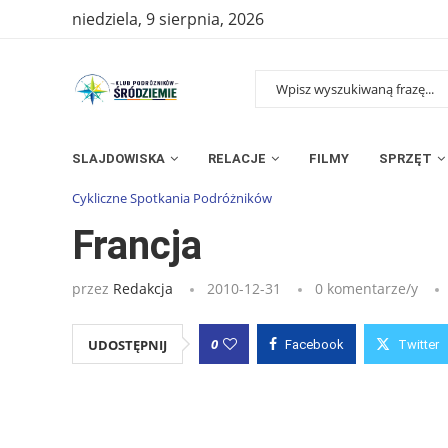
niedziela, 9 sierpnia, 2026
SLAJDOWISKA
RELACJE
FILMY
SPRZĘT
Strona główna
»
Wpisy
»
Francja
Cykliczne Spotkania Podróżników
Francja
przez
Redakcja
2010-12-31
0 komentarze/y
0
UDOSTĘPNIJ
Facebook
Twitter