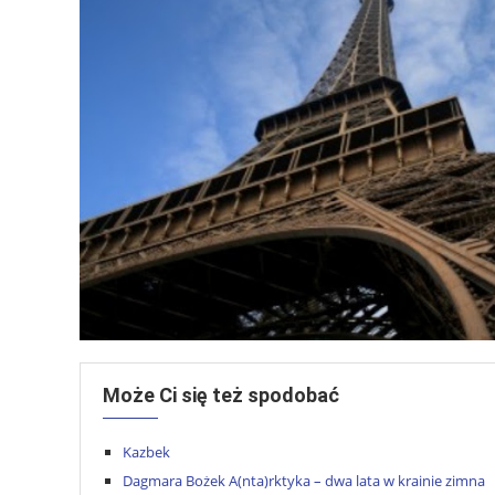
Może Ci się też spodobać
Kazbek
Dagmara Bożek A(nta)rktyka – dwa lata w krainie zimna