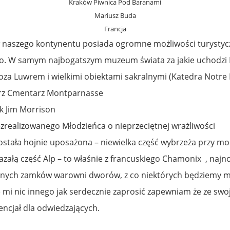
Kraków Piwnica Pod Baranami
Mariusz Buda
Francja
ów naszego kontynentu posiada ogromne możliwości turystyc
mało. W samym najbogatszym muzeum świata za jakie uchodz
poza Luwrem i wielkimi obiektami sakralnymi (Katedra Notre 
tarz Cmentarz Montparnasse
k Jim Morrison
realizowanego Młodzieńca o nieprzeciętnej wrażliwości
 została hojnie uposażona – niewielka część wybrzeża przy 
azałą część Alp – to właśnie z francuskiego Chamonix , najn
wanych zamków warowni dworów, z co niektórych będziemy m
e mi nic innego jak serdecznie zaprosić zapewniam że ze swo
encjał dla odwiedzających.