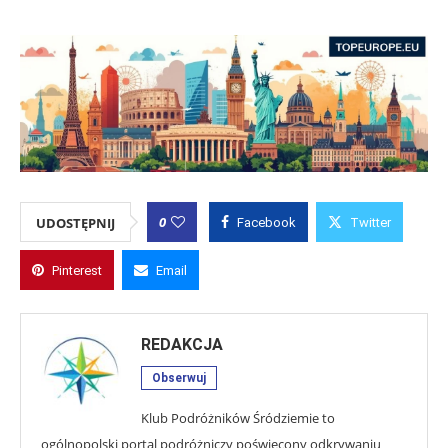
0
UDOSTĘPNIJ
Facebook
Twitter
Pinterest
Email
REDAKCJA
Obserwuj
Klub Podróżników Śródziemie to
ogólnopolski portal podróżniczy poświęcony odkrywaniu