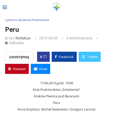
Strona główna
»
Wpisy
»
Peru
Cykliczne Spotkania Podróżników
Peru
przez
Redakcja
2013-06-03
0 komentarze/y
Zakładka
0
UDOSTĘPNIJ
Facebook
Twitter
Pinterest
Email
17.06.2013 godz. 19:00
Klub Podróżników „Śródziemie”
Kraków Piwnica pod Baranami
Peru
Anna Grzybacz, Michał Swatowski i Grzegorz Lecznar