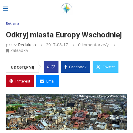
Strona główna
»
Wpisy
»
Odkryj miasta Europy Wschodniej
Reklama
Odkryj miasta Europy Wschodniej
przez
Redakcja
2017-08-17
0 komentarze/y
Zakładka
0
UDOSTĘPNIJ
Facebook
Twitter
Pinterest
Email