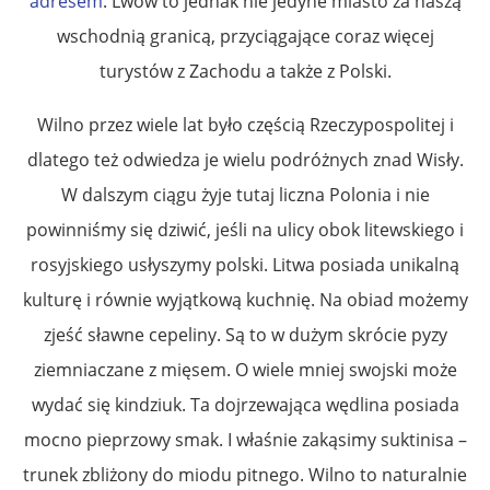
adresem
. Lwów to jednak nie jedyne miasto za naszą
wschodnią granicą, przyciągające coraz więcej
turystów z Zachodu a także z Polski.
Wilno przez wiele lat było częścią Rzeczypospolitej i
dlatego też odwiedza je wielu podróżnych znad Wisły.
W dalszym ciągu żyje tutaj liczna Polonia i nie
powinniśmy się dziwić, jeśli na ulicy obok litewskiego i
rosyjskiego usłyszymy polski. Litwa posiada unikalną
kulturę i równie wyjątkową kuchnię. Na obiad możemy
zjeść sławne cepeliny. Są to w dużym skrócie pyzy
ziemniaczane z mięsem. O wiele mniej swojski może
wydać się kindziuk. Ta dojrzewająca wędlina posiada
mocno pieprzowy smak. I właśnie zakąsimy suktinisa –
trunek zbliżony do miodu pitnego. Wilno to naturalnie