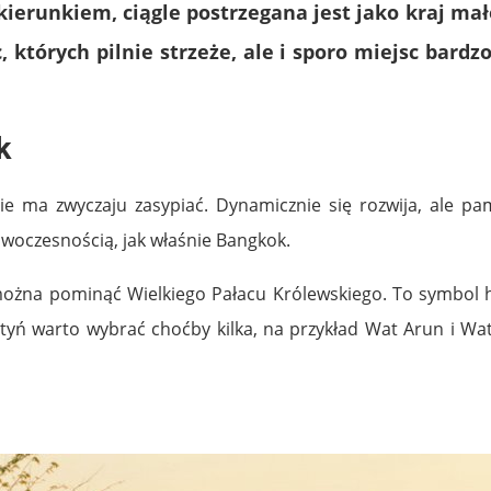
ierunkiem, ciągle postrzegana jest jako kraj mało
, których pilnie strzeże, ale i sporo miejsc bard
k
 nie ma zwyczaju zasypiać. Dynamicznie się rozwija, ale pa
nowoczesnością, jak właśnie Bangkok.
żna pominąć Wielkiego Pałacu Królewskiego. To symbol hist
tyń warto wybrać choćby kilka, na przykład Wat Arun i Wat 