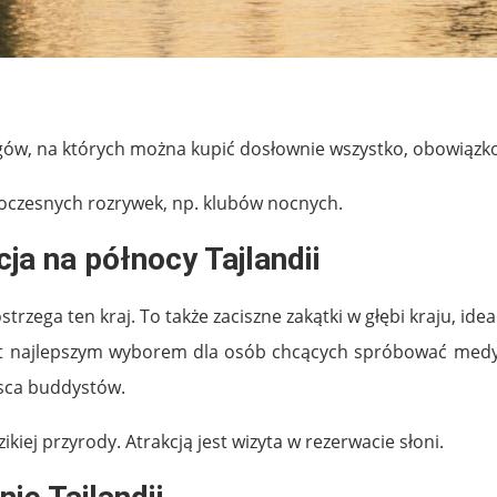
argów, na których można kupić dosłownie wszystko, obowiązko
woczesnych rozrywek, np. klubów nocnych.
ja na północy Tajlandii
ostrzega ten kraj. To także zaciszne zakątki w głębi kraju, id
t najlepszym wyborem dla osób chcących spróbować medytacj
jsca buddystów.
kiej przyrody. Atrakcją jest wizyta w rezerwacie słoni.