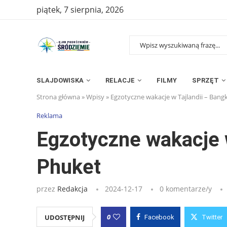
piątek, 7 sierpnia, 2026
SLAJDOWISKA
RELACJE
FILMY
SPRZĘT
Strona główna
»
Wpisy
»
Egzotyczne wakacje w Tajlandii – Bangk
Reklama
Egzotyczne wakacje w
Phuket
przez
Redakcja
2024-12-17
0 komentarze/y
0
UDOSTĘPNIJ
Facebook
Twitter