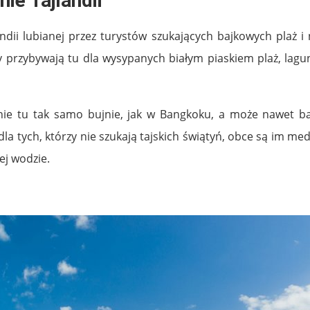
ie Tajlandii
ndii lubianej przez turystów szukających bajkowych plaż 
 przybywają tu dla wysypanych białym piaskiem plaż, lagun,
nie tu tak samo bujnie, jak w Bangkoku, a może nawet b
la tych, którzy nie szukają tajskich świątyń, obce są im m
ej wodzie.