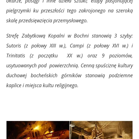
ołtarze, posągi i inne dzieła sztuki; etapy pasjonującej
pielgrzymki ku przeszłości tego zakrojonego na szeroką
skalę przedsięwzięcia przemysłowego.
Strefę Zabytkową Kopalni w Bochni stanowią 3 szyby:
Sutoris (z połowy XIII w.), Campi (z połowy XVI w.) i
Trinitatis (z początku XX w.) oraz 9 poziomów,
usytuowanych pod powierzchnią. Cenną spuściznę kultury
duchowej bocheńskich górników stanowią podziemne
kaplice i miejsca kultu religijnego.