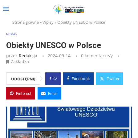
Strona główna
»
Wpisy
»
Obiekty UNESCO w Polsce
unesco
Obiekty UNESCO w Polsce
przez
Redakcja
2024-09-14
0 komentarze/y
Zakładka
1
UDOSTĘPNIJ
Facebook
Twitter
Pinterest
Email