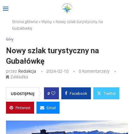
Strona główna
»
Wpisy
»
Nowy szlak turystyczny na
Gubałówkę
Góry
Nowy szlak turystyczny na
Gubałówkę
przez
Redakcja
2024-02-10
0 komentarze/y
Zakładka
0
UDOSTĘPNIJ
Facebook
Twitter
Pinterest
Email