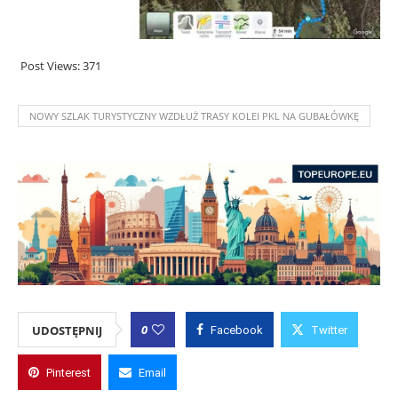
Post Views:
371
NOWY SZLAK TURYSTYCZNY WZDŁUŻ TRASY KOLEI PKL NA GUBAŁÓWKĘ
0
UDOSTĘPNIJ
Facebook
Twitter
Pinterest
Email