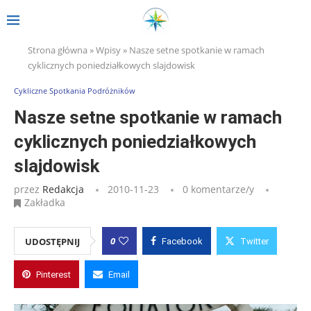
Strona główna
»
Wpisy
»
Nasze setne spotkanie w ramach
cyklicznych poniedziałkowych slajdowisk
Cykliczne Spotkania Podróżników
Nasze setne spotkanie w ramach
cyklicznych poniedziałkowych
slajdowisk
przez
Redakcja
2010-11-23
0 komentarze/y
Zakładka
0
UDOSTĘPNIJ
Facebook
Twitter
Pinterest
Email