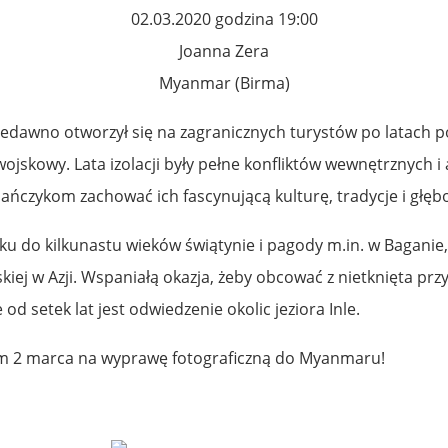
02.03.2020 godzina 19:00
Joanna Zera
Myanmar (Birma)
dawno otworzył się na zagranicznych turystów po latach po
wojskowy. Lata izolacji były pełne konfliktów wewnętrznych 
mańczykom zachować ich fascynującą kulturę, tradycje i głębok
lku do kilkunastu wieków świątynie i pagody m.in. w Baganie
iej w Azji. Wspaniałą okazja, żeby obcować z nietknięta przy
d setek lat jest odwiedzenie okolic jeziora Inle.
zam 2 marca na wyprawę fotograficzną do Myanmaru!