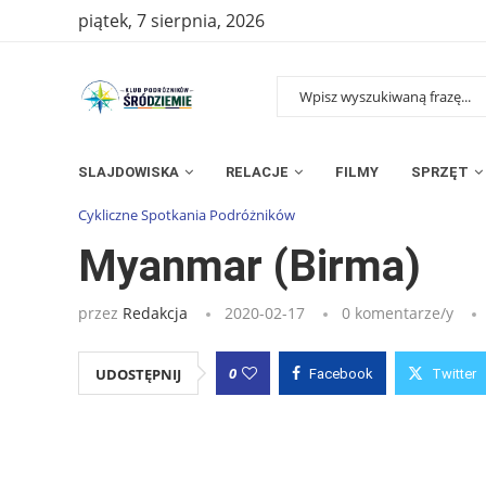
piątek, 7 sierpnia, 2026
SLAJDOWISKA
RELACJE
FILMY
SPRZĘT
Strona główna
»
Wpisy
»
Myanmar (Birma)
Cykliczne Spotkania Podróżników
Myanmar (Birma)
przez
Redakcja
2020-02-17
0 komentarze/y
0
UDOSTĘPNIJ
Facebook
Twitter