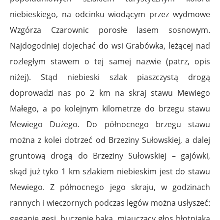
niebieskiego, na odcinku wiodącym przez wydmowe
Wzgórza Czarownic porosłe lasem sosnowym.
Najdogodniej dojechać do wsi Grabówka, leżącej nad
rozległym stawem o tej samej nazwie (patrz, opis
niżej). Stąd niebieski szlak piaszczystą drogą
doprowadzi nas po 2 km na skraj stawu Mewiego
Małego, a po kolejnym kilometrze do brzegu stawu
Mewiego Dużego. Do północnego brzegu stawu
można z kolei dotrzeć od Brzeziny Sułowskiej, a dalej
gruntową drogą do Brzeziny Sułowskiej – gajówki,
skąd już tyko 1 km szlakiem niebieskim jest do stawu
Mewiego. Z północnego jego skraju, w godzinach
rannych i wieczornych podczas lęgów można usłyszeć:
gęganie gęsi, buczenie bąka, miauczący głos błotniaka