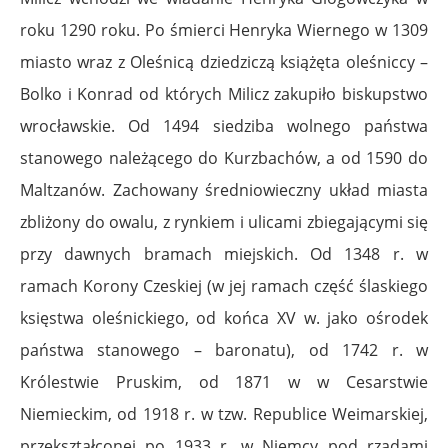
roku 1290 roku. Po śmierci Henryka Wiernego w 1309
miasto wraz z Oleśnicą dziedziczą książęta oleśniccy –
Bolko i Konrad od których Milicz zakupiło biskupstwo
wrocławskie. Od 1494 siedziba wolnego państwa
stanowego należącego do Kurzbachów, a od 1590 do
Maltzanów. Zachowany średniowieczny układ miasta
zbliżony do owalu, z rynkiem i ulicami zbiegającymi się
przy dawnych bramach miejskich. Od 1348 r. w
ramach Korony Czeskiej (w jej ramach część ślaskiego
księstwa oleśnickiego, od końca XV w. jako ośrodek
państwa stanowego – baronatu), od 1742 r. w
Królestwie Pruskim, od 1871 w w Cesarstwie
Niemieckim, od 1918 r. w tzw. Republice Weimarskiej,
przekształconej po 1933 r. w Niemcy pod rządami