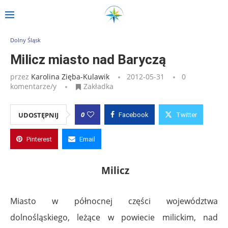
Strona główna
»
Wpisy
»
Milicz miasto nad Baryczą
Dolny Śląsk
Milicz miasto nad Baryczą
przez
Karolina Zięba-Kulawik
2012-05-31
0
komentarze/y
Zakładka
0
UDOSTĘPNIJ
Facebook
Twitter
Pinterest
Email
Milicz
Miasto w północnej części województwa
dolnośląskiego, leżące w powiecie milickim, nad