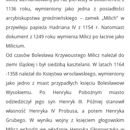
1136 roku, wymieniony jako jedna z posiadłości
arcybiskupstwa gnieźnieńskiego – zamek „Milich” w
przywileju papieża Hadriana IV z 1154 r. Natomiast
dokument z 1249 roku wymienia Milicz po łacinie jako
Milicium.
Od czasów Bolesława Krzywoustego Milicz należał do
ziemi śląskiej i był siedzibą kasztelanii. W latach 1164
-1358 należał do Księstwa wrocławskiego, wymieniony
jako jedno z miast przypadłych księciu Bolesławowi
Wysokiemu. Po Henryku Pobożnym miasto
odziedziczył jego syn Henryk III. Później stanowił
własność Henryka IV Probusa, a potem Henryka
Grubego. W wyniku wojny z księciem głogowskim
Milicz wchodzi we władanie Henryka Głogowczyka w