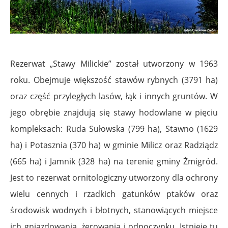
Rezerwat „Stawy Milickie” został utworzony w 1963
roku. Obejmuje większość stawów rybnych (3791 ha)
oraz część przyległych lasów, łąk i innych gruntów. W
jego obrębie znajdują się stawy hodowlane w pięciu
kompleksach: Ruda Sułowska (799 ha), Stawno (1629
ha) i Potasznia (370 ha) w gminie Milicz oraz Radziądz
(665 ha) i Jamnik (328 ha) na terenie gminy Żmigród.
Jest to rezerwat ornitologiczny utworzony dla ochrony
wielu cennych i rzadkich gatunków ptaków oraz
środowisk wodnych i błotnych, stanowiących miejsce
ich gniazdowania, żerowania i odpoczynku. Istnieje tu