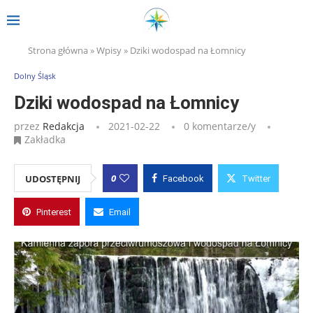
Strona główna
»
Wpisy
»
Dziki wodospad na Łomnicy
Dolny Śląsk
Dziki wodospad na Łomnicy
przez
Redakcja
2021-02-22
0 komentarze/y
Zakładka
0
UDOSTĘPNIJ
Facebook
Twitter
Pinterest
Email