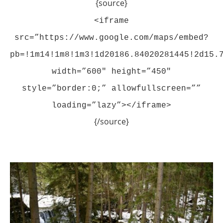
{source}
<iframe
src=”https://www.google.com/maps/embed?
pb=!1m14!1m8!1m3!1d20186.84020281445!2d15.
width=”600″ height=”450″
style=”border:0;” allowfullscreen=””
loading=”lazy”></iframe>
{/source}