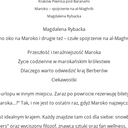
Kraków Piwnica pod Baranami
Maroko – spojrzenie na al-Maghrib
Magdalena Rybacka
Magdalena Rybacka
no oko na Maroko i drugie też – czułe spojrzenie na al-Magh
Przeszłość i teraźniejszość Maroka
Życie codzienne w marokańskim królestwie
Dlaczego warto odwiedzić kraj Berberów
Ciekawostki
 urlopu w innym miejscu. Zaraz po powrocie rezerwuję bile
oka…?” Tak, i nie jest to ostatni raz, gdyż Maroko najzwycza
idealnym krajem. Każdy znajdzie tam coś dla siebie: snowboa
ers” oraz wyciszony filozof, znawca sztuki oraz fan wellness,