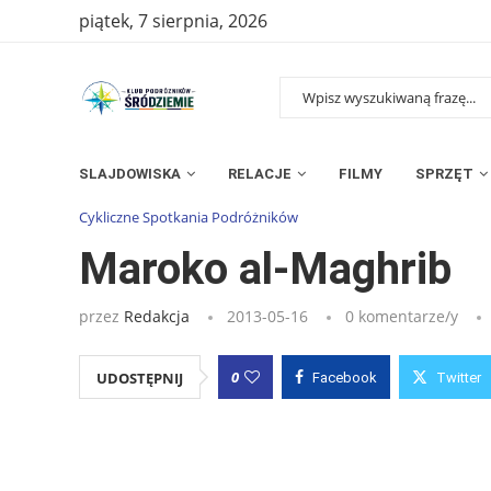
piątek, 7 sierpnia, 2026
SLAJDOWISKA
RELACJE
FILMY
SPRZĘT
Strona główna
»
Wpisy
»
Maroko al-Maghrib
Cykliczne Spotkania Podróżników
Maroko al-Maghrib
przez
Redakcja
2013-05-16
0 komentarze/y
0
UDOSTĘPNIJ
Facebook
Twitter